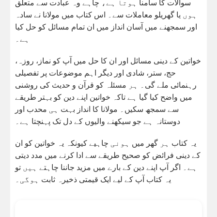
سوالات کا سامنا ہوتا ہے، چاہے وہ عبادت سے متعلق
ہوں یا گھریلو معاملات سے۔ اس کتاب میں مولانا نے سادہ
اور سمجھنے میں آسان انداز میں ان تمام مسائل کو حل کیا
ہے۔
خواتین کے دینی مسائل اور ان کا حل میں آپ کو نماز، روزہ،
حج، ستر، شادی اور دیگر اہم موضوعات پر تفصیلی
رہنمائی ملے گی۔ ہر مسئلہ کو قرآن و حدیث کی روشنی
میں واضح کیا گیا ہے تاکہ خواتین اپنے دین کو بہتر طریقے
سے سمجھ سکیں۔ مولانا کا انداز بہت ہی محدب اور
دوستانہ ہے جو سیکھنے والیوں کے دل تک پہنچتا ہے۔
یہ کتاب ہر گھر میں ہونی چاہیے کیونکہ یہ خواتین کو ان
کے دینی فرائض کو صحیح طریقے سے ادا کرنے میں مدد دیتی
ہے۔ اگر آپ اپنے دین کے بارے میں مزید جاننا چاہتے ہیں تو
یہ کتاب آپ کے لیے ایک قیمتی ذخیرہ ثابت ہوگی۔