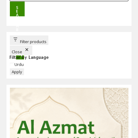
S
E
A
R
C
H
B
U
T
T
Filter products
O
N
Close
Filter by Language
Language
Urdu
Apply