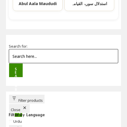
استدلال سورۃ القیامہ
Abul Aala Maududi
Search for:
S
E
A
R
C
H
B
U
T
T
Filter products
O
N
Close
Filter by Language
Language
Urdu