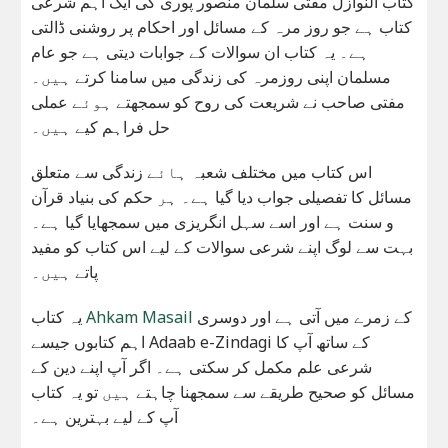
کتاب النوازل مفتی سلمان منصور پوری کی ایک اہم شرعی
کتاب ہے جو روز مرہ کے مسائل اور احکام پر روشنی ڈالتی
ہے۔ یہ کتاب ان سوالات کے جوابات دیتی ہے جو عام
مسلمان اپنی روزمرہ کی زندگی میں سامنا کرتے ہیں۔
مفتی صاحب نے شریعت کی روح کو سمجھتے ہوئے عملی
حل فراہم کیے ہیں۔
اس کتاب میں مختلف شعبہ ہائے زندگی سے متعلق
مسائل کا تفصیلی جواب دیا گیا ہے۔ ہر حکم کی بنیاد قرآن
و سنت ہے اور اسے سہل انگریزی میں سمجھایا گیا ہے۔
بہت سے لوگ اپنے شرعی سوالات کے لیے اس کتاب کو مفید
پاتے ہیں۔
کے زمرے میں آتی ہے اور دوسری
Ahkam Masail
یہ کتاب
اہم کتابوں جیسے Adaab e-Zindagi کے ساتھ آپ کا
شرعی علم مکمل کر سکتی ہے۔ اگر آپ اپنے دین کے
مسائل کو صحیح طریقے سے سمجھنا چاہتے ہیں تو یہ کتاب
آپ کے لیے بہترین ہے۔