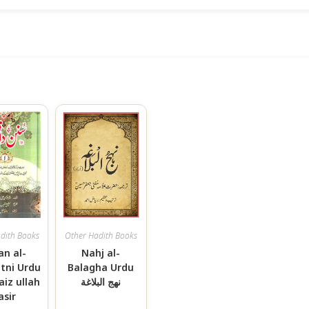
dith Books
Other Hadith Books
an al-
Nahj al-
tni Urdu
Balagha Urdu
نهج البلاغة
aiz ullah
asir