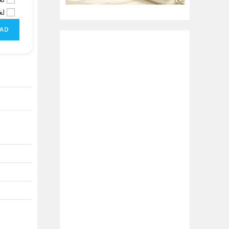
لغ
AD