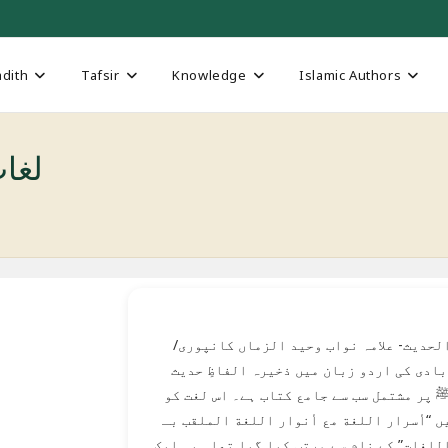
dith
Tafsir
Knowledge
Islamic Authors
l Hadith
لحدیث- علامہ نواب وحید الزماں کانپوری/
ادی کی اردو زبان میں ذخیرہ الفاظِ حدیث
 پر مشتمل سب سے جامع کتاب ہے۔ اس لغت کو
ں “أسرار اللغة مع أنوار اللغة الملقب بـ
للغات” کے نام سے مرتب کیا گیا تھا۔ یہ ایک