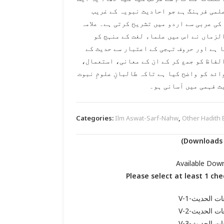
لمی فرہنگ ہے جو احادیث نبویہ کے غریب
کی عربی سے اردو میں تشریح کرتی ہے۔ علامہ
لزماں نے اس میں علماء لغت کے منہج کو
 ہے اور حروف تہجی کے اعتبار سے حدیث کے
لفاظ کو جمع کر کے ان کے معانی، استعمال،
ائد کو واضح کیا ہے تاکہ طالبانِ علومِ نبوت
ث فہمی میں آسانی ہو۔
Categories:
Ilm Aswat-Sarf-Nahw
,
Other Hadith
Available Dow
Please select at least 1 ch
ات الحديث-V-1
ات الحديث-V-2
ات الحديث-V-3