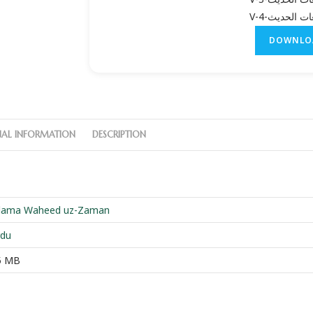
ات الحديث-V-4
DOWNLO
NAL INFORMATION
DESCRIPTION
llama Waheed uz-Zaman
rdu
5 MB