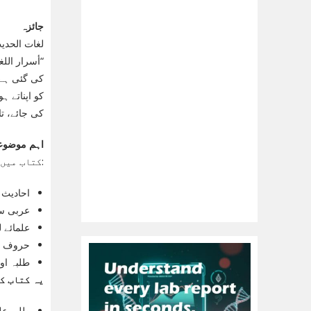
جائزہ
لغات الحدیث
“أسرار اللغ
کی گئی ہے۔
کو اپناتے 
کی جائے، ت
اہم موضوع
کتاب میں درج ذیل اہم موضوعات شامل ہیں:
احادیث 
عربی سے
علمائے 
حروف تہ
طلبہ او
یہ کتاب ک
طلبہ عل