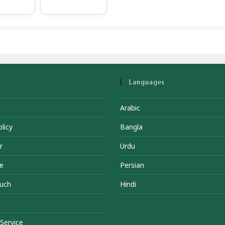
Languages
Arabic
licy
Bangla
r
Urdu
e
Persian
ouch
Hindi
Service