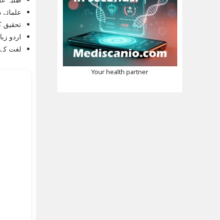
علمائے 
تحقیق ک
اردو زب
لغت کے 
Your health partner