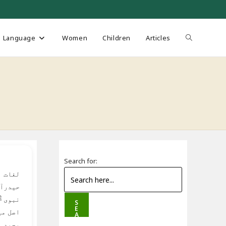
Toggle
Language
Women
Children
Articles
website
search
Search for:
لغات ا
حیدرآب
نبوی ﷺ
S
E
اصل می
A
R
وحيد ا