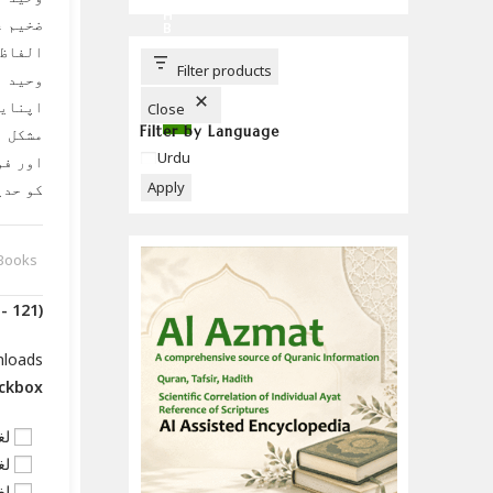
C
H
ضخیم ع
B
U
الفاظ 
T
T
Filter products
وحید ا
O
N
اپنایا
Close
Filter by Language
مشکل ا
Language
Urdu
اور فو
Apply
کو حدی
 Books
(Downloads - 121)
nloads
eckbox
لغ
لغ
لغ