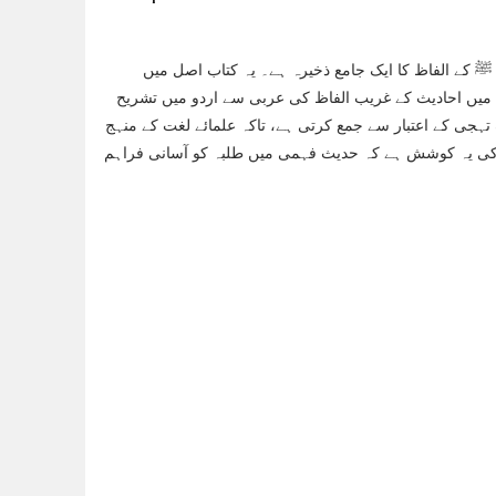
ی ﷺ کے الفاظ کا ایک جامع ذخیرہ ہے۔ یہ کتاب اصل میں
 اس میں احادیث کے غریب الفاظ کی عربی سے اردو میں تشریح
ی کے اعتبار سے جمع کرتی ہے، تاکہ علمائے لغت کے منہج
ماں کی یہ کوشش ہے کہ حدیث فہمی میں طلبہ کو آسانی فراہم