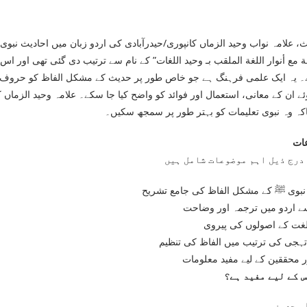
، علامہ نواب وحید الزماں کانپوری/حیدرآبادی کی اردو زبان میں احادیث نبو
ة مع أنوار اللغة الملقب بـ وحيد اللغات” کے نام سے ترتیب دی گئی تھی اور
 یہ ایک علمی فرہنگ ہے جو خاص طور پر حدیث کے مشکل الفاظ کو حروف تہج
ہوئے ان کے معانی، استعمال اور فوائد کو واضح کیا جا سکے۔ علامہ وحید الز
اکہ وہ نبوی تعلیمات کو بہتر طور پر سمجھ سکیں۔
ات
نبوی ﷺ کے مشکل الفاظ کی جامع تشریح
 اردو میں ترجمہ اور وضاحت
لغت کے اصولوں کی پیروی
جی کی ترتیب میں الفاظ کی تنظیم
ر محققین کے لیے مفید معلومات
س کے لیے مفید ہے؟
م حدیث