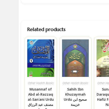
Related products
Other Hadith Books
Other Hadith Books
Other Ha
Musannaf of
Sahih Ibn
Sun
Abd al-Razzaq
Khuzaymah
Daraqu
Hafiz F
Urdu صحيح ابن
al-Sanʿani Urdu
N
خزيمة
مصنف عبد الرزاق