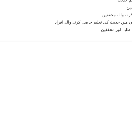
دین
رنے والے محققین
ان میں حدیث کی تعلیم حاصل کرنے والے افراد
طلبہ اور محققین