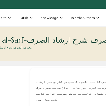
dith
Tafsir
Knowledge
Islamic Authors
Maarif al-Sarf Sharh Irshad al-Sarf-شاد الصرف
harh Irshad al-Sarf-معارف الصرف شرح ارشاد الصرف
مولانا عبدالقیوم قاسمی کی تشریح میں ارشاد
ف کے گہرے اصول سادہ انداز سے سمجھیں۔ صرف
 بنیادی ترتیب سے لے کر پیچیدہ قواعد تک سب
کچھ یہاں ہے۔