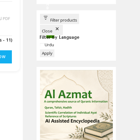
C
H
B
U
T
ار
T
Filter products
O
N
Close
Filter by Language
(Downloads - 11)
Language
Urdu
Apply
OW