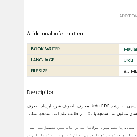
ADDITIO
Additional information
BOOK WRITER
Maula
LANGUAGE
Urdu
FILE SIZE
8.5 M
Description
معارف الصرف شرح ارشاد الصرف Urdu PDF یہ کتاب صرف کے اہم اصول سمجھنے کے لیے بہترین وسیلہ ہے۔ مولانا عبدالقیوم قاسمی نے ارشاد
 آسان مثالوں سے سمجھایا تاکہ ہر طالب علم اسے سمجھ سکے۔
ی سمجھ چاہتے ہیں۔ مولانا نے ہر باب میں تفصیل سے اسم
یں کہ صرف کو سیکھنا عربی زبان کے دروازے کھولتا ہے۔