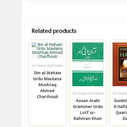
Related products
Ilm Aswat-Sarf-Nahw
Ilm al-Nahaw
Urdu Maulana
Mushtaq
Ahmad
Ilm Aswat-Sarf-Nahw
Ilm Aswa
Charthouli
Aasan Arabi
Guidel
Grammer Urdu
A Hafi
Lutf ur-
Qaar
Rahman Khan
Il