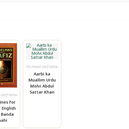
Ilm Aswat-Sarf-Nahw
Aarbi ka
Muallim Urdu
Molvi Abdul
Sattar Khan
t-Sarf-Nahw
ines For
z English
i Banda
aahi