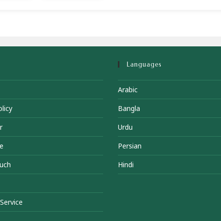
Languages
Arabic
licy
Bangla
r
Urdu
e
Persian
ouch
Hindi
Service