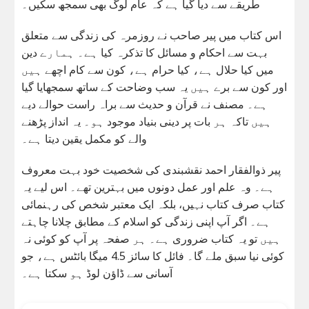
طریقے سے دیا گیا ہے کہ عام لوگ بھی سمجھ سکیں۔
اس کتاب میں پیر صاحب نے روزمرہ کی زندگی سے متعلق
بہت سے احکام و مسائل کا تذکرہ کیا ہے۔ ہمارے دین
میں کیا حلال ہے، کیا حرام ہے، کون سے کام اچھے ہیں
اور کون سے برے ہیں یہ سب وضاحت کے ساتھ سمجھایا گیا
ہے۔ مصنف نے قرآن و حدیث سے براہ راست حوالے دیے
ہیں تاکہ ہر بات پر دینی بنیاد موجود ہو۔ یہ انداز پڑھنے
والے کو مکمل یقین دیتا ہے۔
پیر ذوالفقار احمد نقشبندی کی شخصیت خود بہت معروف
ہے۔ وہ علم اور عمل دونوں میں بہترین تھے۔ اس لیے یہ
کتاب صرف کتاب نہیں، بلکہ ایک معتبر شخص کی رہنمائی
ہے۔ اگر آپ اپنی زندگی کو اسلام کے مطابق چلانا چاہتے
ہیں تو یہ کتاب ضروری ہے۔ ہر صفحہ پر آپ کو کوئی نہ
کوئی نیا سبق ملے گا۔ فائل کا سائز 4.5 میگا بائٹس ہے، جو
آسانی سے ڈاؤن لوڈ ہو سکتا ہے۔