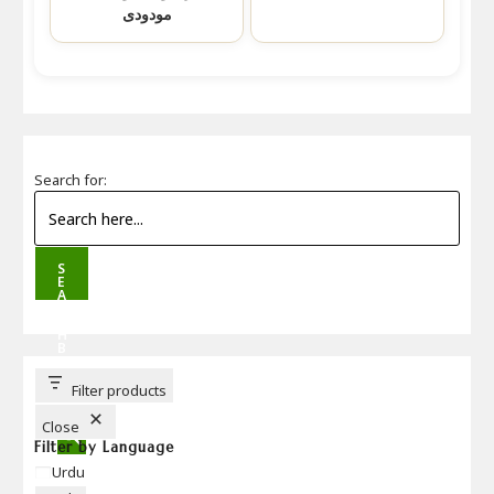
مودودی
Search for:
S
E
A
R
C
H
B
U
T
T
Filter products
O
N
Close
Filter by Language
Language
Urdu