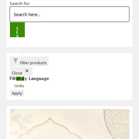
Search for:
S
E
A
R
C
H
B
U
T
T
Filter products
O
N
Close
Filter by Language
Language
Urdu
Apply