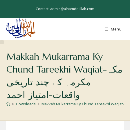
Skip
to
Contact: admin@alhamdolillah.com
content
Menu
Makkah Mukarrama Ky
Chund Tareekhi Waqiat-مکہ
مکرمہ کے چند تاریخی
واقعات-امتیاز احمد
>
Downloads
>
Makkah