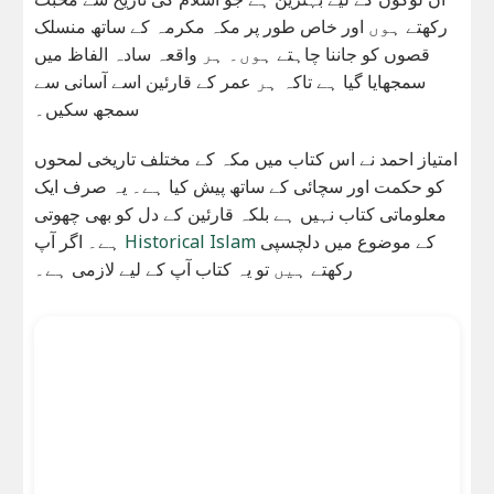
رکھتے ہوں اور خاص طور پر مکہ مکرمہ کے ساتھ منسلک
قصوں کو جاننا چاہتے ہوں۔ ہر واقعہ سادہ الفاظ میں
سمجھایا گیا ہے تاکہ ہر عمر کے قارئین اسے آسانی سے
سمجھ سکیں۔
امتیاز احمد نے اس کتاب میں مکہ کے مختلف تاریخی لمحوں
کو حکمت اور سچائی کے ساتھ پیش کیا ہے۔ یہ صرف ایک
معلوماتی کتاب نہیں ہے بلکہ قارئین کے دل کو بھی چھوتی
ہے۔ اگر آپ
Historical Islam
کے موضوع میں دلچسپی
رکھتے ہیں تو یہ کتاب آپ کے لیے لازمی ہے۔