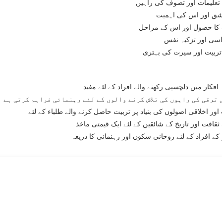
تعلیمات اور تصوف کی راہیں
شق اور اس کی اہمیت
کا حصول اور اس کے مراحل
سی اور تزکیہ نفس
تربیت اور سیرت کی بہتری
افکار میں دلچسپی رکھنے والے افراد کے لئے مفید
ترقی کی راہوں کی تلاش کرنے والوں کے لئے رہنمائی فراہم کرتی ہے
اور اخلاقی اصولوں کی بنیاد پر تربیت حاصل کرنے والے طلباء کے لئے
ثقافت اور تاریخ کے شائقین کے لئے ایک قیمتی ماخذ
کے افراد کے لئے روحانی سکون اور رہنمائی کا ذریعہ