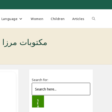
Toggle
Language
Women
Children
Articles
website
مکتوبات مرزا مظہر جانجاناں
search
Search for:
S
E
A
R