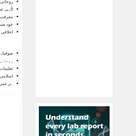
روحانی 
الٰہی ع
معرفت 
خود شنا
اخلاقی 
صوفیانہ 
روحانی 
تعلیمات 
اسلامی 
ہر عمر 