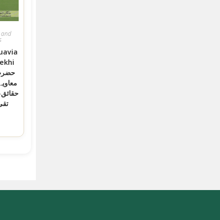
 and
s
uavia
ekhi
معاویہ
حقائق-
تقی