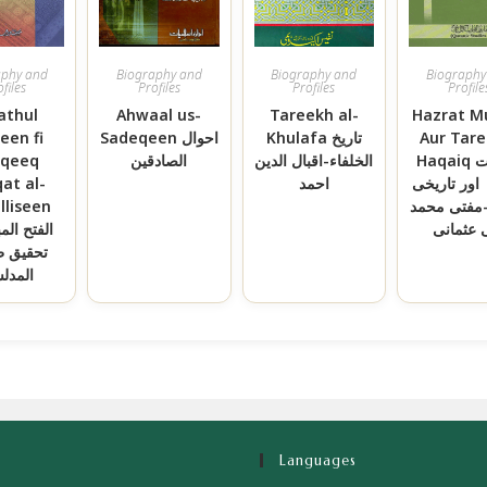
aphy and
Biography and
Biography and
Biography
files
Profiles
Profiles
Profile
Fathul
Ahwaal us-
Tareekh al-
Hazrat M
een fi
Sadeqeen احوال
Khulafa تاریخ
Aur Tare
qeeq
الصادقین
الخلفاء-اقبال الدین
Haqaiq حضرت
at al-
احمد
 اور تاریخی
lliseen
مفتی محمد
 عثمانی
الفتح الم
تحقیق ط
المدل
Languages