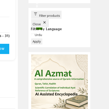
C
H
B
U
T
T
Filter products
O
N
Close
Filter by Language
Language
Urdu
(Downloads - 31)
Apply
OW