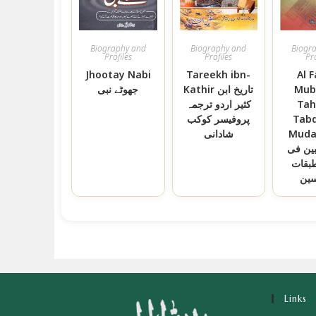
Biography and
Biography and
Biogr
Profiles
Profiles
Pro
Jhootay Nabi
Tareekh ibn-
Al 
جھوٹے نبی
Kathir تاریخ ابن
Mub
كثير اردو ترجمہ
Tah
پروفیسر کوکب
Tabq
شادانی
Muda
بین فی
بقات
سین
Links