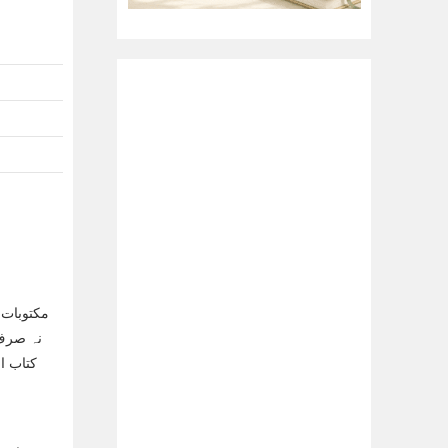
مکتوبات 
نہ صرف 
کتاب ا