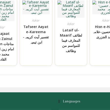
Azkar
Azkar
Azkar
Tafseer Aayat
Hisn e-H
zkar
Lataif ul-
e-Kareema
صین-علامہ
ajaat
Maarif لطائف
 الجزری
تفسیر آیت کریمہ-
Zainul
المعارف فيما
ابن تیمیہ
مناج
للمواسم من
امام زین -
وظائف
محمد ط
القاد
Languages