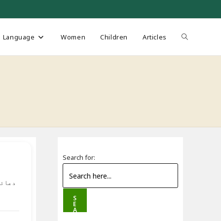
Toggle
Language
Women
Children
Articles
website
search
Search for:
دعائی
S
E
A
R