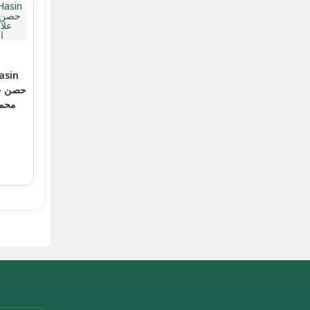
asin
حصن ح
محمد