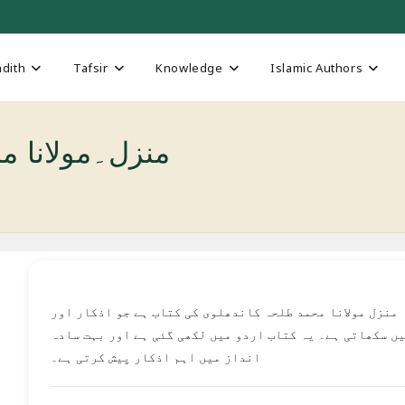
dith
Tafsir
Knowledge
Islamic Authors
منزل۔مولانا محمد
منزل مولانا محمد طلحہ کاندھلوی کی کتاب ہے جو اذکار اور
ں سکھاتی ہے۔ یہ کتاب اردو میں لکھی گئی ہے اور بہت سادہ
انداز میں اہم اذکار پیش کرتی ہے۔