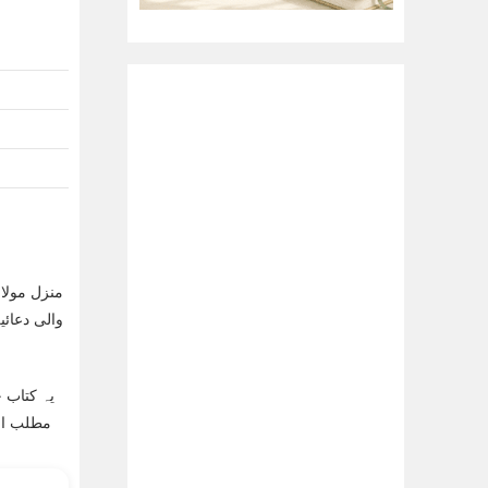
منزل مولا
والی دعائی
یہ کتاب 
مطلب اور