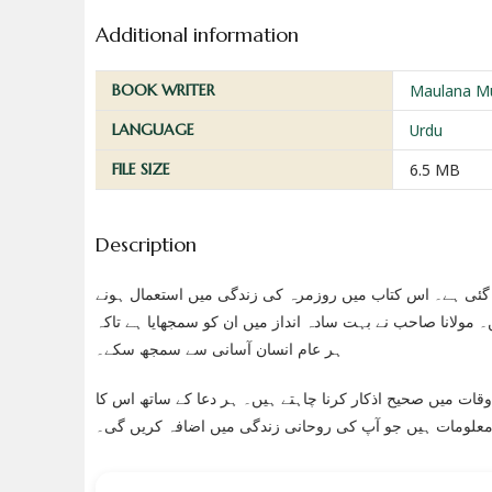
Additional information
BOOK WRITER
Maulana M
LANGUAGE
Urdu
FILE SIZE
6.5 MB
Description
ی گئی ہے۔ اس کتاب میں روزمرہ کی زندگی میں استعمال ہونے
۔ مولانا صاحب نے بہت سادہ انداز میں ان کو سمجھایا ہے تاکہ
ہر عام انسان آسانی سے سمجھ سکے۔
وقات میں صحیح اذکار کرنا چاہتے ہیں۔ ہر دعا کے ساتھ اس کا
م معلومات ہیں جو آپ کی روحانی زندگی میں اضافہ کریں گی۔