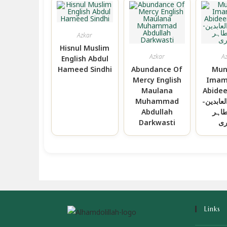
Azkar
Hisnul Muslim
Azkar
A
English Abdul
Hameed Sindhi
Abundance Of
Mun
Mercy English
Imam 
Maulana
Abideen ات
Muhammad
العابدین
Abdullah
اہر
Darkwasti
ری
Links