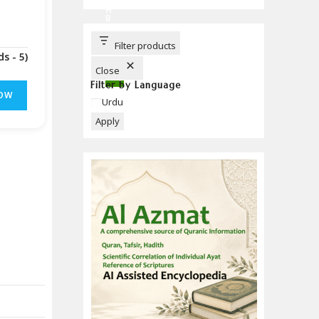
C
H
B
U
T
T
Filter products
O
(Downloads - 5)
N
Close
Filter by Language
OW
Language
Urdu
Apply