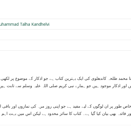
uhammad Talha Kandhelvi
نا محمد طلحہ کاندھلوی کی ایک بہترین کتاب ہے جو اذکار کے موضوع پر لکھ
ں اور اذکار موجود ہیں جو ہمارے نبی کریم صلی اللہ علیہ وسلم سے ثابت ہیں
خاص طور پر ان لوگوں کے لیے مفید ہے جو اپنی روز مرہ کی نمازوں اور باقی ا
 فائدہ بھی بیان کیا گیا ہے۔ کتاب کا سائز محدود ہے لیکن اس میں بہت اہ