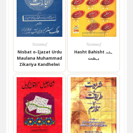
Tasawwuf
Tasawwuf
Nisbat o-Ijazat Urdu
Hasht Bahisht ہشت
Maulana Muhammad
بہشت
Zikariya Kandhelwi