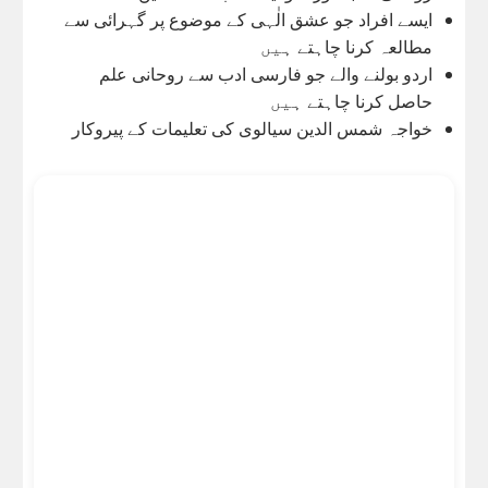
ایسے افراد جو عشق الٰہی کے موضوع پر گہرائی سے
مطالعہ کرنا چاہتے ہیں
اردو بولنے والے جو فارسی ادب سے روحانی علم
حاصل کرنا چاہتے ہیں
خواجہ شمس الدین سیالوی کی تعلیمات کے پیروکار