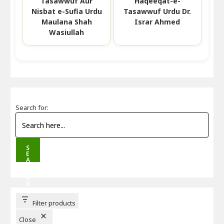
Tasawwuf Aur
Haqeeqat-e-
Nisbat e-Sufia Urdu
Tasawwuf Urdu Dr.
Maulana Shah
Israr Ahmed
Wasiullah
Search for:
S
E
A
R
C
H
B
U
T
T
Filter products
O
N
Close