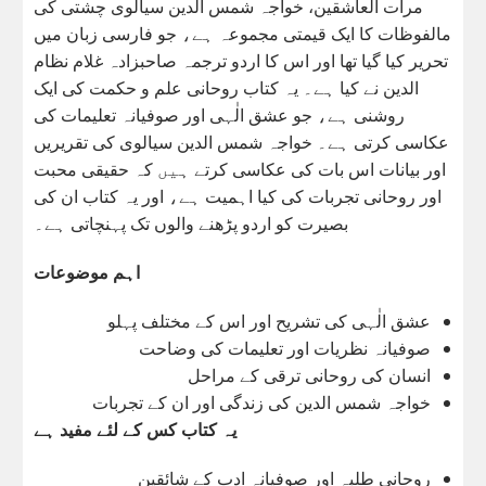
مرآت العاشقین، خواجہ شمس الدین سیالوی چشتی کی
مالفوظات کا ایک قیمتی مجموعہ ہے، جو فارسی زبان میں
تحریر کیا گیا تھا اور اس کا اردو ترجمہ صاحبزادہ غلام نظام
الدین نے کیا ہے۔ یہ کتاب روحانی علم و حکمت کی ایک
روشنی ہے، جو عشق الٰہی اور صوفیانہ تعلیمات کی
عکاسی کرتی ہے۔ خواجہ شمس الدین سیالوی کی تقریریں
اور بیانات اس بات کی عکاسی کرتے ہیں کہ حقیقی محبت
اور روحانی تجربات کی کیا اہمیت ہے، اور یہ کتاب ان کی
بصیرت کو اردو پڑھنے والوں تک پہنچاتی ہے۔
اہم موضوعات
عشق الٰہی کی تشریح اور اس کے مختلف پہلو
صوفیانہ نظریات اور تعلیمات کی وضاحت
انسان کی روحانی ترقی کے مراحل
خواجہ شمس الدین کی زندگی اور ان کے تجربات
یہ کتاب کس کے لئے مفید ہے
روحانی طلبہ اور صوفیانہ ادب کے شائقین