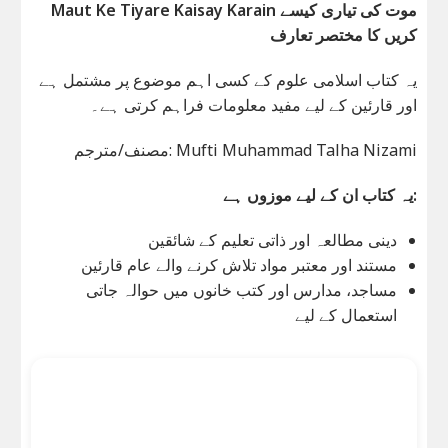
Maut Ke Tiyare Kaisay Karain موت کی تیاری کیسے
کریں کا مختصر تعارف
یہ کتاب اسلامی علوم کے کسی اہم موضوع پر مشتمل ہے
اور قارئین کے لیے مفید معلومات فراہم کرتی ہے۔
مصنف/مترجم: Mufti Muhammad Talha Nizami
یہ کتاب ان کے لیے موزوں ہے:
دینی مطالعہ اور ذاتی تعلیم کے شائقین
مستند اور معتبر مواد تلاش کرنے والے عام قارئین
مساجد، مدارس اور کتب خانوں میں حوالہ جاتی
استعمال کے لیے