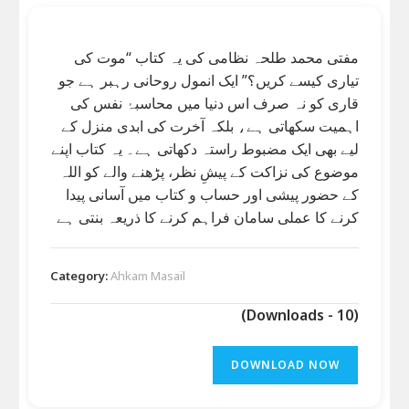
مفتی محمد طلحہ نظامی کی یہ کتاب “موت کی
تیاری کیسے کریں؟” ایک انمول روحانی رہبر ہے جو
قاری کو نہ صرف اس دنیا میں محاسبۂ نفس کی
اہمیت سکھاتی ہے، بلکہ آخرت کی ابدی منزل کے
لیے بھی ایک مضبوط راستہ دکھاتی ہے۔ یہ کتاب اپنے
موضوع کی نزاکت کے پیشِ نظر، پڑھنے والے کو اللہ
کے حضور پیشی اور حساب و کتاب میں آسانی پیدا
کرنے کا عملی سامان فراہم کرنے کا ذریعہ بنتی ہے
Category:
Ahkam Masail
(Downloads - 10)
DOWNLOAD NOW