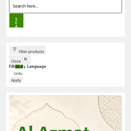
S
E
A
R
C
H
B
U
T
T
Filter products
O
N
Close
Filter by Language
Language
Urdu
Apply