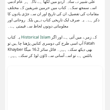
علی شبیر نے سادہ اردو میں لکھا ہے تاکہ ہر عام آدمی
اسے سمجھ سکے۔ کتاب میں حرمین شریفین کے مختلف
مقامات کی تفصیل، ان کی تاریخ اور ان سے جڑی یادوں کا
ذکر ہے۔ یہ صرف ایک تاریخی کتاب نہیں بلکہ روحانی اور
معلوماتی دونوں لحاظ سے قیمتی ہے۔
یہ کتاب
Historical Islam
کے زمرے میں آتی ہے اور اگر
آپ اسی طرح کی دوسری کتابیں پڑھنا چاہیں تو Fatah
Khayber بھی دیکھ سکتے ہیں۔ فائل سائز 16.2 میگا
بائٹس ہے تو اسے آسانی سے ڈاؤن لوڈ کر سکتے ہیں۔