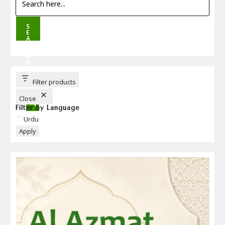
S
E
A
R
C
H
B
U
T
T
Filter products
O
N
Close
Filter by Language
Language
Urdu
Apply