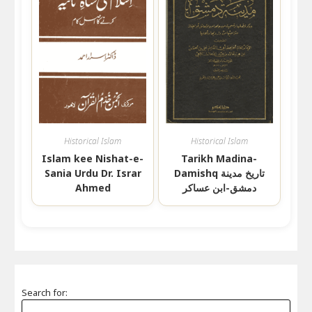
Historical Islam
Historical Islam
Islam kee Nishat-e-
Tarikh Madina-
Sania Urdu Dr. Israr
Damishq تاريخ مدينة
Ahmed
دمشق-ابن عساكر
Search for: