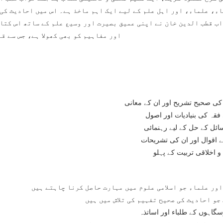
ء، علماء، اور اہل علم کے لیے ایک اہم ماخذ ہے۔ اس میں احادیث کی 
ب قطب الدین خان نے اپنی عمیق بصیرت اور وسیع علم کے ساتھ اس کتاب
اور مفاہیم کو بھی کھولا ہے، جس سے ق
کی صحیح تشریح اور ان کے معانی
فقہ کی بنیادیات اور اصول
ائل کے حل کے لیے رہنمائی
ے اقوال اور ان کی تشریحات
و اخلاقی تربیت کے پہلو
ور علماء جو اسلامی علوم میں مہارت حاصل کرنا چاہتے ہیں
جو احادیث کی صحیح تفہیم کی تلاش میں ہیں
سگاہوں کے طلباء اور اساتذہ