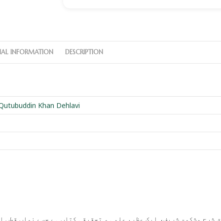
NAL INFORMATION
DESCRIPTION
utubuddin Khan Dehlavi
 شرح مشکوۃ شریف، ایک عظیم علمی و تحقیقی کتاب ہے جسے نواب قطب ال