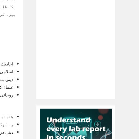
کے طلبا
ہیں۔ نوا
احادیث 
اسلامی 
دینی مس
علماء ک
روحانی 
طلباء ا
وہ لوگ 
دینی در