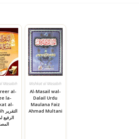
al Masabih
Mishkat al Masabih
reer al-
Al-Masail wal-
ee la-
Dalail Urdu
kat al-
Maulana Faiz
التق
Ahmad Multani
الرفيع ل
المصا