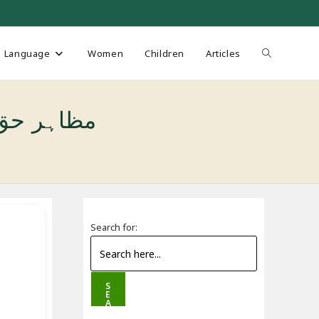
Toggle
Language
Women
Children
Articles
website
مظاہر حق شرح مشکوۃ 
search
Search for:
S
E
A
R