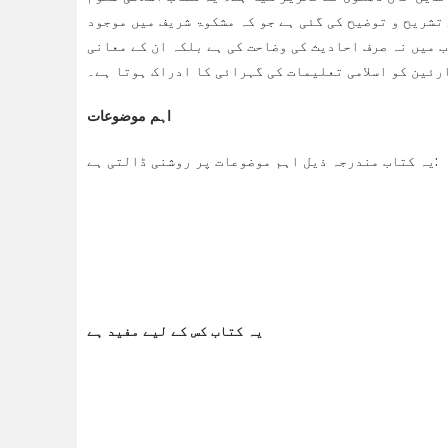
تشریح و توضیح کی گئی ہے جو کہ مشکوۃ شریف میں موجود
 میں نہ صرف احادیث کی وضاحت کی ہے بلکہ ان کے معانی
ارئین کو اسلامی تعلیمات کی گہرائی کا ادراک ہوتا ہے۔
اہم موضوعات
یہ کتاب مندرجہ ذیل اہم موضوعات پر روشنی ڈالتی ہے:
یہ کتاب کس کے لیے مفید ہے