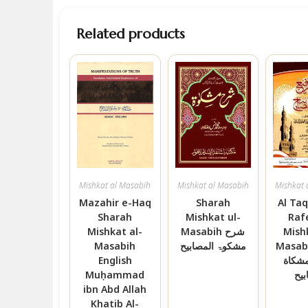
Related products
Mishkat al Masabih
Mishkat al Masabih
Mishkat 
Mazahir e-Haq
Sharah
Al Taq
Sharah
Mishkat ul-
Raf
Mishkat al-
Masabih شرح
Mish
Masabih
مشکوۃ المصابیح
Masabih رير
English
مشكاة
Muḥammad
بيح
ibn Abd Allah
Khatib Al-