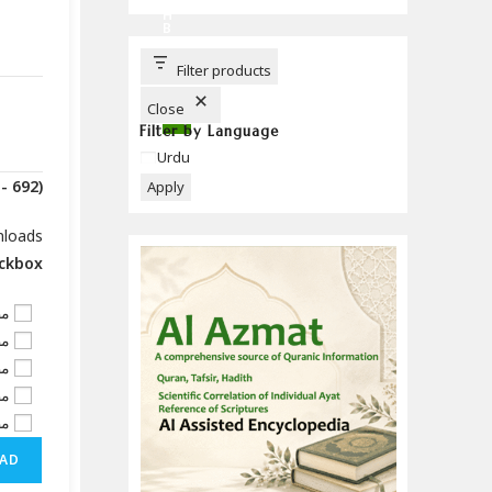
C
H
B
U
T
T
Filter products
O
N
Close
Filter by Language
Language
Urdu
(Downloads - 692)
Apply
nloads
eckbox
-1
-2
-3
-4
-5
AD