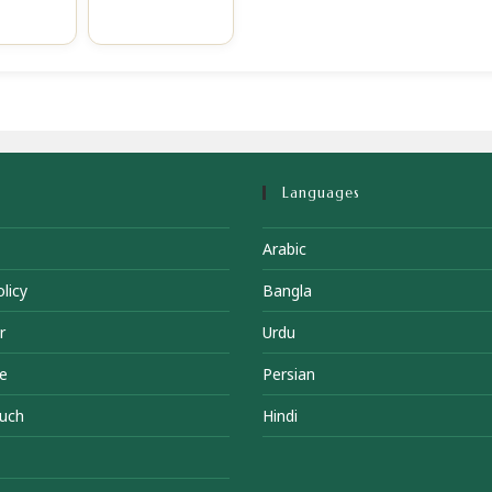
Languages
Arabic
licy
Bangla
r
Urdu
e
Persian
ouch
Hindi