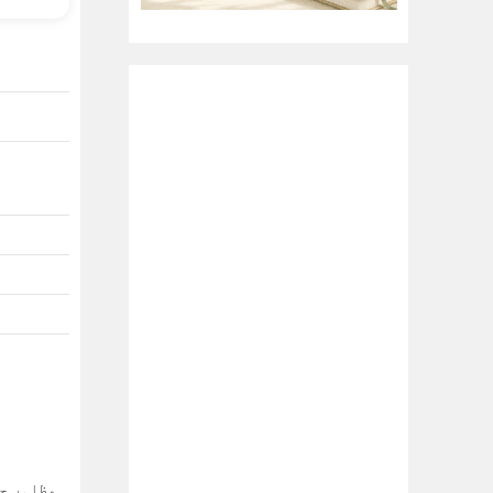
مظاہر حق