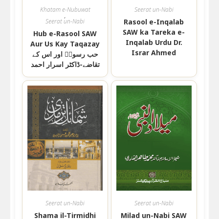
Khatam e-Nubuwat
Seerat un-Nabi
,
Seerat un-Nabi
Rasool e-Inqalab
SAW ka Tareka e-
Hub e-Rasool SAW
Inqalab Urdu Dr.
Aur Us Kay Taqazay
Israr Ahmed
حب رسولۖ اور اس کے
تقاضے-ڈاکٹر اسرار احمد
Seerat un-Nabi
Seerat un-Nabi
Shama il-Tirmidhi
Milad un-Nabi SAW