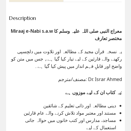
Description
Miraaj e-Nabi s.a.w معراج النبی صلی اللہ علیہ وسلم کا
مختصر تعارف
یہ نسخہ قرآن مجید کے مطالعہ اور تلاوت میں دلچسپی
رکھنے والے قارئین کے لیے تیار کیا گیا ہے، جس میں متن کو
واضح اور قابلِ فہم انداز میں پیش کیا گیا ہے۔
مصنف/مترجم: Dr. Israr Ahmed
یہ کتاب ان کے لیے موزوں ہے:
دینی مطالعہ اور ذاتی تعلیم کے شائقین
مستند اور معتبر مواد تلاش کرنے والے عام قارئین
مساجد، مدارس اور کتب خانوں میں حوالہ جاتی
استعمال کے لیے