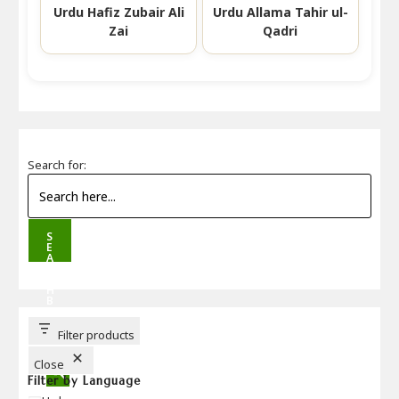
Urdu Hafiz Zubair Ali
Urdu Allama Tahir ul-
Zai
Qadri
Search for:
S
E
A
R
C
H
B
U
T
T
Filter products
O
N
Close
Filter by Language