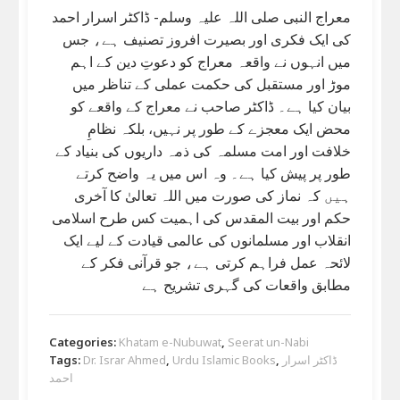
معراج النبی صلی اللہ علیہ وسلم- ڈاکٹر اسرار احمد
کی ایک فکری اور بصیرت افروز تصنیف ہے، جس
میں انہوں نے واقعہ معراج کو دعوتِ دین کے اہم
موڑ اور مستقبل کی حکمت عملی کے تناظر میں
بیان کیا ہے۔ ڈاکٹر صاحب نے معراج کے واقعے کو
محض ایک معجزے کے طور پر نہیں، بلکہ نظامِ
خلافت اور امت مسلمہ کی ذمہ داریوں کی بنیاد کے
طور پر پیش کیا ہے۔ وہ اس میں یہ واضح کرتے
ہیں کہ نماز کی صورت میں اللہ تعالیٰ کا آخری
حکم اور بیت المقدس کی اہمیت کس طرح اسلامی
انقلاب اور مسلمانوں کی عالمی قیادت کے لیے ایک
لائحہ عمل فراہم کرتی ہے، جو قرآنی فکر کے
مطابق واقعات کی گہری تشریح ہے
Categories:
Khatam e-Nubuwat
,
Seerat un-Nabi
Tags:
Dr. Israr Ahmed
,
Urdu Islamic Books
,
ڈاکٹر اسرار
احمد