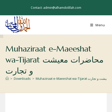
Skip
to
Contact: admin@alhamdolillah.com
content
Menu
Muhaziraat e-Maeeshat
wa-Tijarat محاضرات معیشت
و تجارت
>
Downloads
>
Muhaziraat e-Maeeshat wa-Tijarat ارت