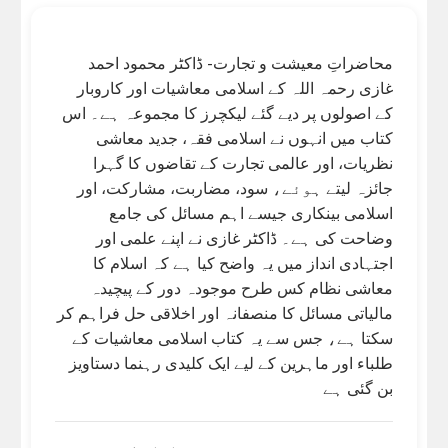
محاضراتِ معیشت و تجارت- ڈاکٹر محمود احمد
غازی رحمہ اللہ کے اسلامی معاشیات اور کاروبار
کے اصولوں پر دیے گئے لیکچرز کا مجموعہ ہے۔ اس
کتاب میں انہوں نے اسلامی فقہ، جدید معاشی
نظریات، اور عالمی تجارت کے تقاضوں کا گہرا
جائزہ لیتے ہوئے، سود، مضاربت، مشارکت، اور
اسلامی بینکاری جیسے اہم مسائل کی جامع
وضاحت کی ہے۔ ڈاکٹر غازی نے اپنے علمی اور
اجتہادی انداز میں یہ واضح کیا ہے کہ اسلام کا
معاشی نظام کس طرح موجودہ دور کے پیچیدہ
مالیاتی مسائل کا منصفانہ اور اخلاقی حل فراہم کر
سکتا ہے، جس سے یہ کتاب اسلامی معاشیات کے
طلباء اور ماہرین کے لیے ایک کلیدی رہنما دستاویز
بن گئی ہے