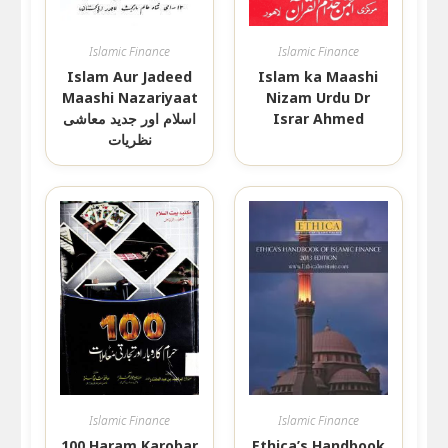
Islamic Finance
Islamic Finance
Islam Aur Jadeed
Islam ka Maashi
Maashi Nazariyaat
Nizam Urdu Dr
اسلام اور جدید معاشی
Israr Ahmed
نظریات
Islamic Finance
Islamic Finance
100 Haram Karobar
Ethica’s Handbook