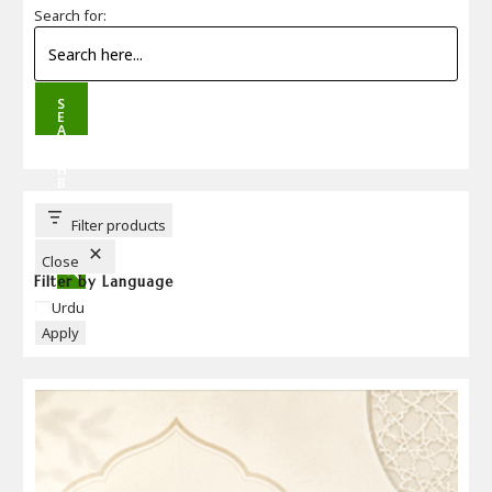
Search for:
S
E
A
R
C
H
B
U
T
T
Filter products
O
N
Close
Filter by Language
Language
Urdu
Apply