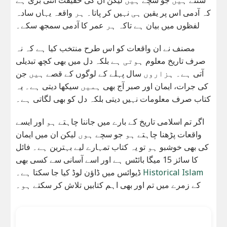
کہ آدمی اس پر یقین ہی نہیں کر پاتا۔ ہر واقعہ یہاں سادہ
لفظوں میں بیان ہے تاکہ ہر عمر کا آدمی سمجھ سکے۔
مصنف نے ان واقعات کو اس طرح منتخب کیا ہے کہ نہ
صرف تاریخ معلوم ہوتی ہے بلکہ دل میں بھی کچھ تبدیلی
آتی ہے۔ ہزاروں سال پہلے کے لوگوں کے قصے ہیں جن
کی جرات، ایمان اور صبر آج بھی ہمیں سیکھا دیتی ہے۔ یہ
کتاب صرف معلومات نہیں دیتی بلکہ دل کو بھی لگاتی ہے۔
اگر تم اسلامی تاریخ کے بارے میں جاننا چاہتے ہو اور ایسے
واقعات پڑھنا چاہتے ہو جو سچے ہوں لیکن ان میں ایمان
کی بھی خوشبو ہو تو یہ کتاب تمہارے لیے بہترین ہے۔ فائل
کا سائز 15 میگا بائٹس ہے اور اسے آسانی سے کسی بھی
ڈیوائس میں ڈاؤن لوڈ کیا جا سکتا ہے۔
Historical Islam
کے زمرے میں تم اور بھی اہم کتابیں تلاش کر سکتے ہو۔