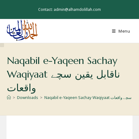
Skip
to
Contact: admin@alhamdolillah.com
content
Menu
Naqabil e-Yaqeen Sachay
Waqiyaat ناقابل یقین سچے
واقعات
>
Downloads
>
Naqabil e-Yaqeen Sachay Waqiyaat اقعات