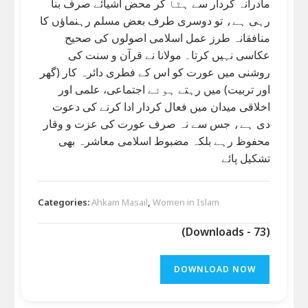
مادرانہ کردار سے ہٹا کر محض اشیائے صرف بنا
رہی ہے، تو دوسری طرف بعض مسلم رہنماؤں کا
منافقانہ طرز عمل اسلامی اصولوں کی صحیح
عکاسی نہیں کرتا۔ مولانا نے قرآن و سنت کی
روشنی میں عورت کو اس کے فطری دائرہ کار (گھر
اور تربیت) میں رہتے ہوئے اجتماعی، علمی اور
اخلاقی میدان میں فعال کردار ادا کرنے کی دعوت
دی ہے، جس سے نہ صرف عورت کی عزت و وقار
محفوظ رہے بلکہ مضبوط اسلامی معاشرہ بھی
تشکیل پائے
Categories:
Ahkam Masail
,
Women in Islam
(Downloads - 73)
DOWNLOAD NOW