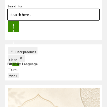
Search for:
S
E
A
R
C
H
B
U
T
T
Filter products
O
N
Close
Filter by Language
Language
Urdu
Apply