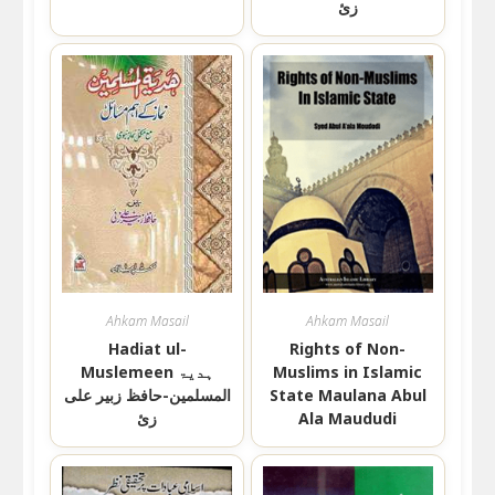
زئ
Ahkam Masail
Ahkam Masail
Hadiat ul-
Rights of Non-
Muslims in Islamic
Muslemeen ہدیۃ
State Maulana Abul
المسلمین-حافظ زبیر علی
Ala Maududi
زئ