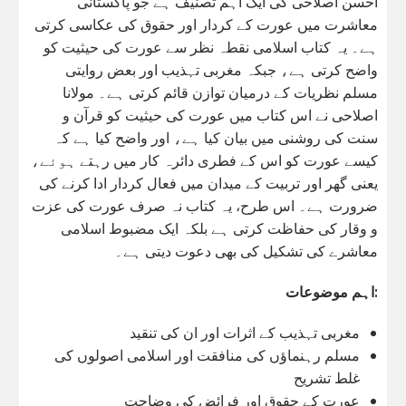
احسن اصلاحی کی ایک اہم تصنیف ہے جو پاکستانی
معاشرت میں عورت کے کردار اور حقوق کی عکاسی کرتی
ہے۔ یہ کتاب اسلامی نقطہ نظر سے عورت کی حیثیت کو
واضح کرتی ہے، جبکہ مغربی تہذیب اور بعض روایتی
مسلم نظریات کے درمیان توازن قائم کرتی ہے۔ مولانا
اصلاحی نے اس کتاب میں عورت کی حیثیت کو قرآن و
سنت کی روشنی میں بیان کیا ہے، اور واضح کیا ہے کہ
کیسے عورت کو اس کے فطری دائرہ کار میں رہتے ہوئے،
یعنی گھر اور تربیت کے میدان میں فعال کردار ادا کرنے کی
ضرورت ہے۔ اس طرح، یہ کتاب نہ صرف عورت کی عزت
و وقار کی حفاظت کرتی ہے بلکہ ایک مضبوط اسلامی
معاشرے کی تشکیل کی بھی دعوت دیتی ہے۔
اہم موضوعات:
مغربی تہذیب کے اثرات اور ان کی تنقید
مسلم رہنماؤں کی منافقت اور اسلامی اصولوں کی
غلط تشریح
عورت کے حقوق اور فرائض کی وضاحت