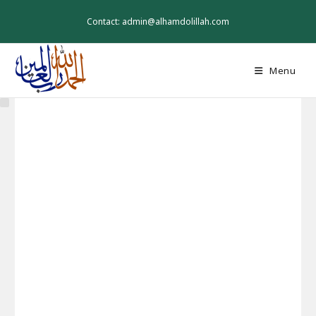
Skip
to
Contact: admin@alhamdolillah.com
content
Menu