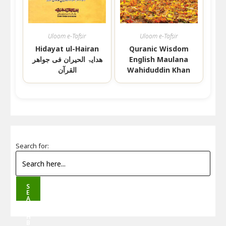
Uloom e-Tafsir
Uloom e-Tafsir
Hidayat ul-Hairan
Quranic Wisdom
English Maulana
ھدایۃ الحیران فی جواھر
Wahiduddin Khan
القرآن
Search for:
S
E
A
R
C
H
B