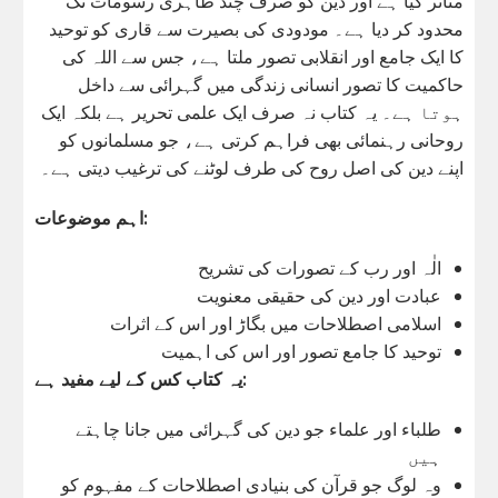
متاثر کیا ہے اور دین کو صرف چند ظاہری رسومات تک
محدود کر دیا ہے۔ مودودی کی بصیرت سے قاری کو توحید
کا ایک جامع اور انقلابی تصور ملتا ہے، جس سے اللہ کی
حاکمیت کا تصور انسانی زندگی میں گہرائی سے داخل
ہوتا ہے۔ یہ کتاب نہ صرف ایک علمی تحریر ہے بلکہ ایک
روحانی رہنمائی بھی فراہم کرتی ہے، جو مسلمانوں کو
اپنے دین کی اصل روح کی طرف لوٹنے کی ترغیب دیتی ہے۔
اہم موضوعات:
الٰہ اور رب کے تصورات کی تشریح
عبادت اور دین کی حقیقی معنویت
اسلامی اصطلاحات میں بگاڑ اور اس کے اثرات
توحید کا جامع تصور اور اس کی اہمیت
یہ کتاب کس کے لیے مفید ہے:
طلباء اور علماء جو دین کی گہرائی میں جانا چاہتے
ہیں
وہ لوگ جو قرآن کی بنیادی اصطلاحات کے مفہوم کو