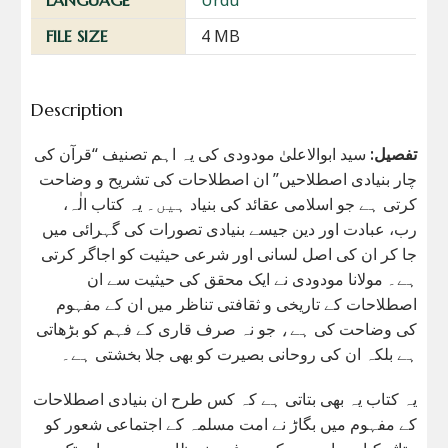
4 MB
FILE SIZE
Description
تفصیل:
سید ابوالاعلیٰ مودودی کی یہ اہم تصنیف “قرآن کی
چار بنیادی اصطلاحیں” ان اصطلاحات کی تشریح و وضاحت
کرتی ہے جو اسلامی عقائد کی بنیاد ہیں۔ یہ کتاب الٰہ،
رب، عبادت اور دین جیسے بنیادی تصورات کی گہرائی میں
جا کر ان کی اصل لسانی اور شرعی حیثیت کو اجاگر کرتی
ہے۔ مولانا مودودی نے ایک محقق کی حیثیت سے ان
اصطلاحات کے تاریخی و ثقافتی تناظر میں ان کے مفہوم
کی وضاحت کی ہے، جو نہ صرف قاری کے فہم کو بڑھاتی
ہے بلکہ ان کی روحانی بصیرت کو بھی جلا بخشتی ہے۔
یہ کتاب یہ بھی بتاتی ہے کہ کس طرح ان بنیادی اصطلاحات
کے مفہوم میں بگاڑ نے امت مسلمہ کے اجتماعی شعور کو