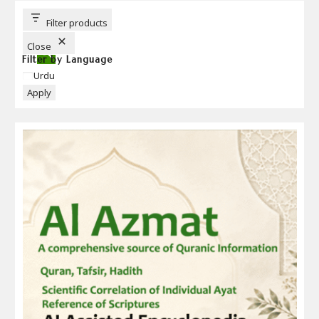
U
T
T
Filter products
O
N
Close
Filter by Language
Language
Urdu
Apply