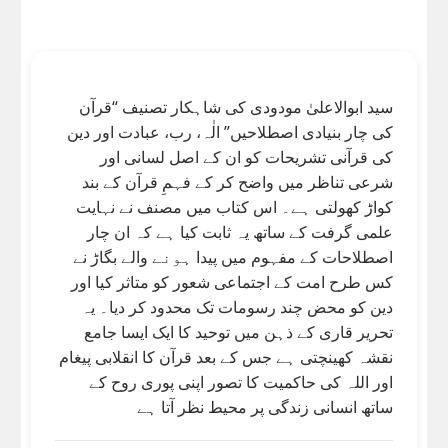
کی چار بنیادی اصطلاحیں” الٰہ، رب، عبادت اور دین
کی قرآنی تشریحات کو ان کے اصل لسانی اور
شرعی تناظر میں واضح کر کے فہمِ قرآن کے بند
کواڑ کھولتی ہے۔ اس کتاب میں مصنف نے نہایت
علمی گرفت کے ساتھ یہ ثابت کیا ہے کہ ان چار
اصطلاحات کے مفہوم میں پیدا ہونے والے بگاڑ نے
کس طرح امت کے اجتماعی شعور کو متاثر کیا اور
دین کو محض چند رسومات تک محدود کر دیا۔ یہ
تحریر قاری کے ذہن میں توحید کا ایک ایسا جامع
نقشہ کھینچتی ہے جس کے بعد قرآن کا انقلابی پیغام
اور اللہ کی حاکمیت کا تصور اپنی پوری روح کے
ساتھ انسانی زندگی پر محیط نظر آتا ہے