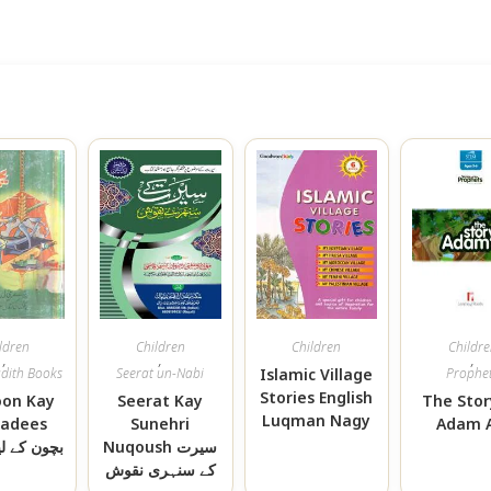
ldren
Children
Children
Childr
,
,
,
dith Books
Seerat un-Nabi
Islamic Village
Prophe
Stories English
on Kay
Seerat Kay
The Stor
Luqman Nagy
Hadees
Sunehri
Adam A
Nuqoush سیرت
بچون کے ل
کے سنہری نقوش