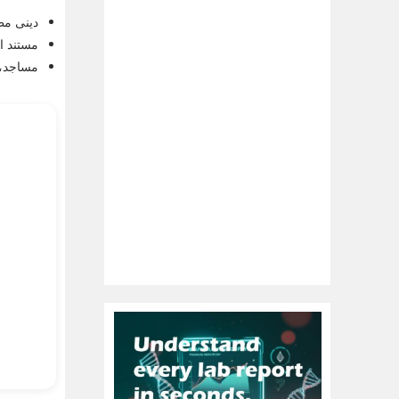
دینی مطا
مستند او
مساجد، 