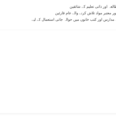
لعہ اور ذاتی تعلیم کے شائقین
ر معتبر مواد تلاش کرنے والے عام قارئین
مدارس اور کتب خانوں میں حوالہ جاتی استعمال کے لیے