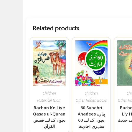
Related products
Children
Children
Chi
,
,
Historical Islam
Other Hadith Books
Other Ha
Bachon Ke Liye
60 Sunehri
Bacho
Qasas ul-Quran
Ahadees پیارے
Liy 
یے حدیث
بچون کے لیے 60
بچون کے لیے قصص
سنہری احادیث
القرآن