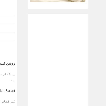
روشن قندیلین کا 
یہ کتاب سی
ہے۔
: Abdullah Farani
یہ کتاب ان کے لیے موزوں ہے: