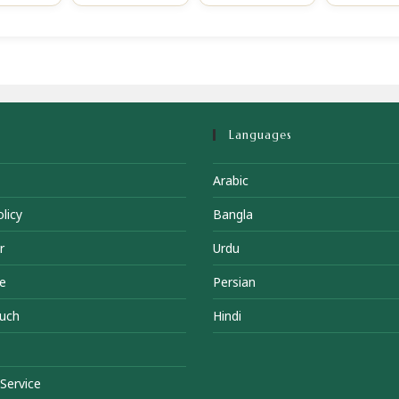
Languages
Arabic
licy
Bangla
r
Urdu
e
Persian
ouch
Hindi
Service