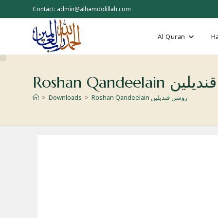
Skip
Contact: admin@alhamdolillah.com
to
content
Al Quran
Ha
Roshan Qandeela
>
Downloads
>
Roshan Qandeelain روشن قندیلین