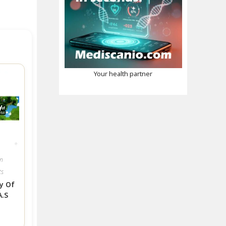
Your health partner
en
ts
y Of
.S