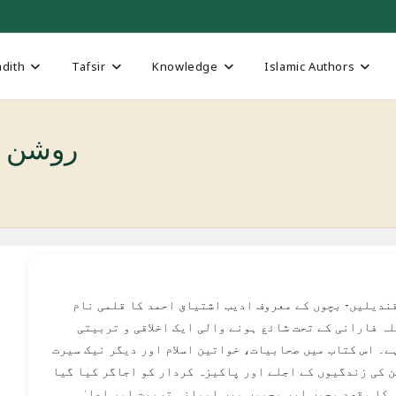
dith
Tafsir
Knowledge
Islamic Authors
in روشن قندیلین
ندیلیں- بچوں کے معروف ادیب اشتیاق احمد کا قلمی نام
ہ فارانی کے تحت شائع ہونے والی ایک اخلاقی و تربیتی
ے۔ اس کتاب میں صحابیات، خواتین اسلام اور دیگر نیک سیرت
 کی زندگیوں کے اجلے اور پاکیزہ کردار کو اجاگر کیا گیا
 کا مقصد بچوں اور بچیوں میں ایمانی تربیت اور اعلیٰ