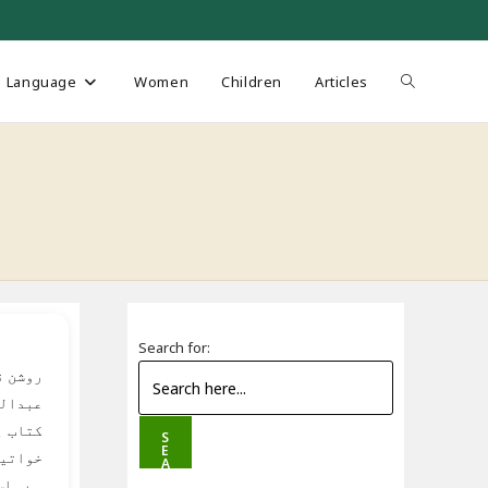
Toggle
Language
Women
Children
Articles
website
search
Search for:
روشن ق
عبدالل
کتاب ہ
S
E
خواتین
A
R
ہے۔ اس