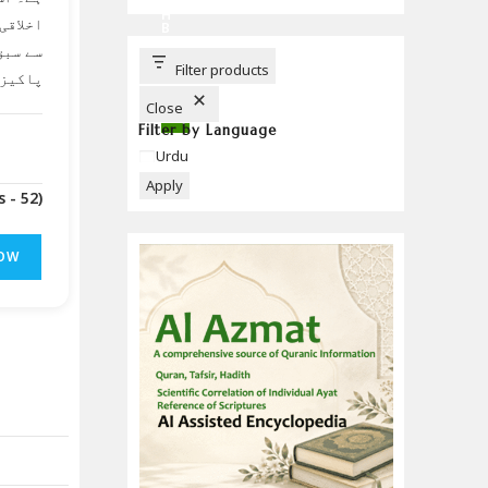
C
H
اخلاقی
B
U
سے سبق
T
T
Filter products
پاکیزہ
O
N
Close
Filter by Language
Language
Urdu
Apply
(Downloads - 52)
OW