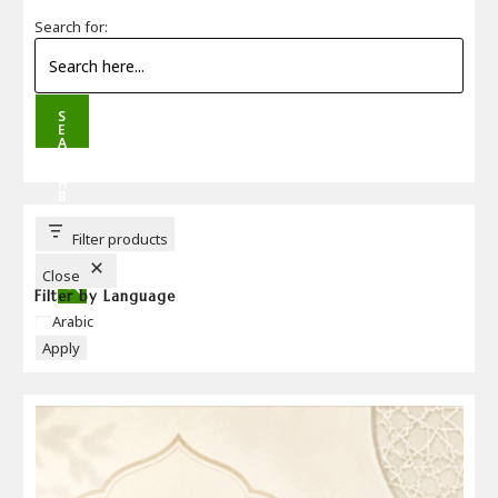
Search for:
S
E
A
R
C
H
B
U
T
T
Filter products
O
N
Close
Filter by Language
Language
Arabic
Apply