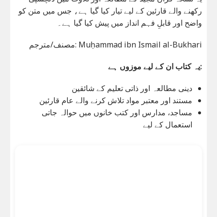
رکھنے والے قارئین کے لیے تیار کیا گیا ہے، جس میں متن کو
واضح اور قابلِ فہم انداز میں پیش کیا گیا ہے۔
مصنف/مترجم: Muḥammad ibn Ismail al-Bukhari
یہ کتاب ان کے لیے موزوں ہے:
دینی مطالعہ اور ذاتی تعلیم کے شائقین
مستند اور معتبر مواد تلاش کرنے والے عام قارئین
مساجد، مدارس اور کتب خانوں میں حوالہ جاتی
استعمال کے لیے