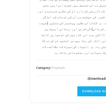
میل نے اس تصنیف میں حضرت ابراہیم علیہ
 کے تاریخی کردار، ان کی فکری جدوجہد، اور
 کعبہ کی حیثیت سے ان کی خدمات کو اجاگر
۔ یہ کتاب اس عظیم پیغمبر کی سنتوں (جیسے
 قربانی) کی شرعی اور روحانی اہمیت پر
ڈالتی ہے، اور قارئین کو توحید پر ثابت
ور اللہ کی رضا میں سر تسلیم خم کرنے کا
تی ہے۔ یہ انبیاء کی سیرت کے مطالعے کے
ک بنیادی اور معلوماتی ماخذ ہے
Category:
Prophets
DOWNLOAD N