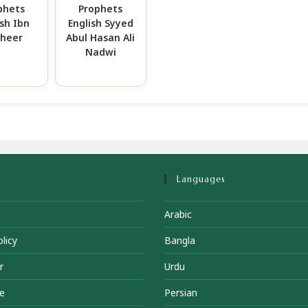
phets
Prophets
ish Ibn
English Syyed
heer
Abul Hasan Ali
Nadwi
Languages
Arabic
licy
Bangla
r
Urdu
e
Persian