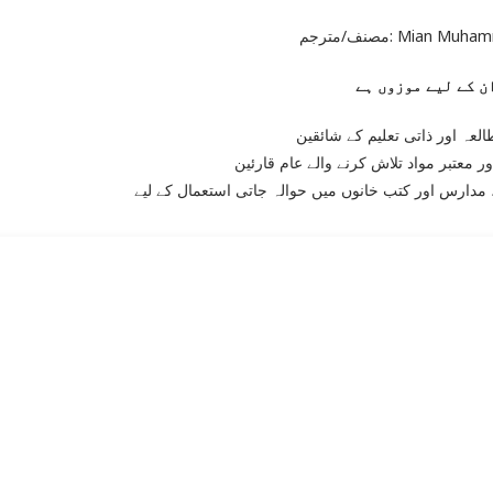
مصنف/مترجم: Mian M
لعہ اور ذاتی تعلیم کے شائقین
ر معتبر مواد تلاش کرنے والے عام قارئین
مدارس اور کتب خانوں میں حوالہ جاتی استعمال کے لیے