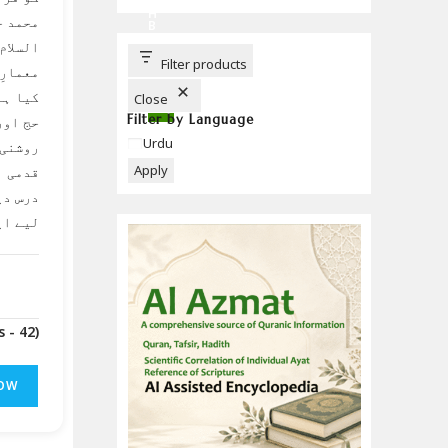
C
H
محمد ج
B
U
السلام
T
T
Filter products
معمارِ
O
N
کیا ہے
Close
Filter by Language
حج اور
Language
Urdu
روشنی 
Apply
قدمی ا
درس دی
لیے ای
(Downloads - 42)
OW