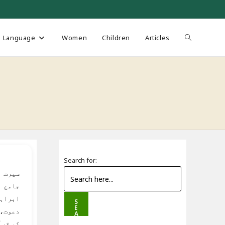
Toggle
Language
Women
Children
Articles
website
search
Search for:
سیرت ا
جامع ا
ابراہی
S
E
دعوت، 
A
R
کو قرآ