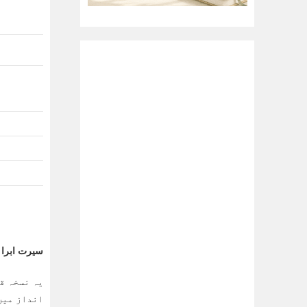
سیرت ابراہیم علی
یہ نسخہ قر
انداز میں