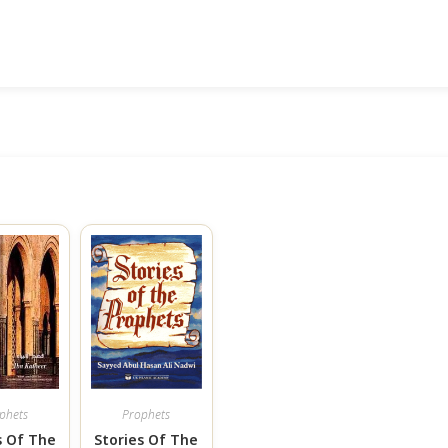
phets
Prophets
s Of The
Stories Of The