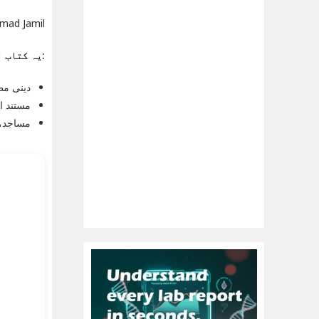
uhammad Jamil
یہ کتاب ان کے لیے موزوں ہے:
دینی مطا
مستند او
مساجد، 