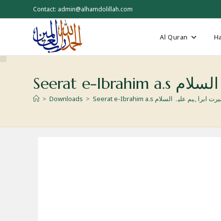
Skip
Contact: admin@alhamdolillah.com
to
content
Al Quran
Ha
Seerat e-Ib
>
Downloads
>
Seerat e-Ibrahim a.s ت ابراہیم علیہ السلام