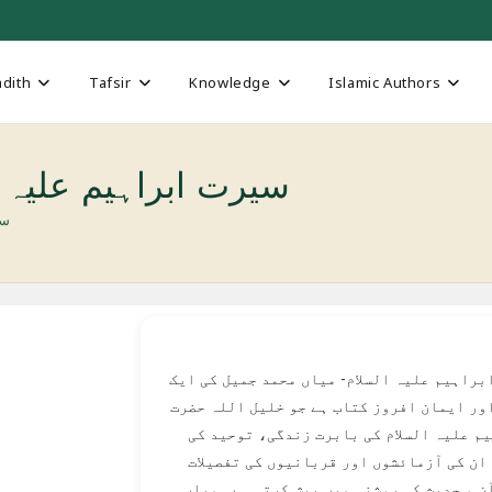
dith
Tafsir
Knowledge
Islamic Authors
rahim a.s سیرت ابراہیم علیہ السلام
سیر
براہیم علیہ السلام- میاں محمد جمیل کی ایک
ور ایمان افروز کتاب ہے جو خلیل اللہ حضرت
م علیہ السلام کی بابرت زندگی، توحید کی
ان کی آزمائشوں اور قربانیوں کی تفصیلات
ن و حدیث کی روشنی میں پیش کرتی ہے۔ میاں