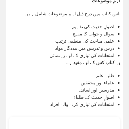
اہم موضوعات
اس کتاب میں درج ذیل اہم موضوعات شامل ہیں:
اصولِ حدیث کی تفہیم
سوال و جواب کا منہج
علمی مباحث کی منطقی ترتیب
درس و تدریس میں مددگار مواد
امتحانات کی تیاری کے لیے رہنمائی
یہ کتاب کس کے لیے مفید ہے
طلبہ علم
علماء اور محققین
مدرسین اور اساتذہ
اصولِ حدیث کے طلباء
امتحانات کی تیاری کرنے والے افراد