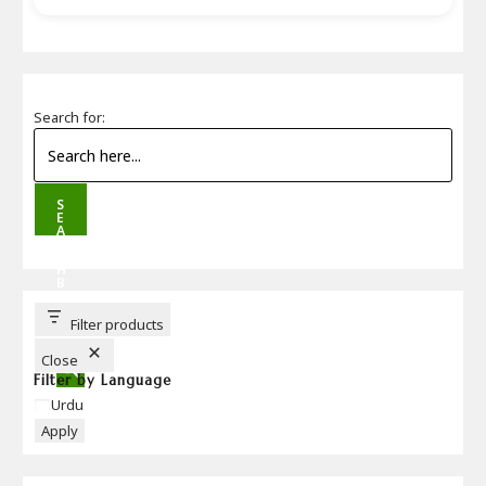
Search for:
S
E
A
R
C
H
B
U
T
T
Filter products
O
N
Close
Filter by Language
Language
Urdu
Apply