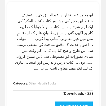
ابو محمد عبدالغفار بن عبدالخالق کی یہ تصنیف
حافظ ابن حجر کی مشہور کتاب “نخبۃ الفکر” کی
ایک اہم شرح ہے۔ یہ کتاب سوالاً جواباً کے طریقہ
کار پر لکھی گئی ہے، جو طالبانِ علم کے لیے فہمِ
متن میں غیر معمولی آسانی پیدا کرتی ہے۔ مؤلف
نے اصولِ حدیث کے دقیق مباحث کو منطقی ترتیب
سے اس طرح واضح کیا ہے کہ یہ کم وقت میں
بنیادی تصورات کو مضبوطی سے ذہن نشین کرواتی
ہے۔ یوں یہ کتاب درس و تدریس اور امتحانی تیاری
کے لیے ایک مفید معاون ثابت ہوتی ہے
Category:
Other Hadith Books
(Downloads - 33)