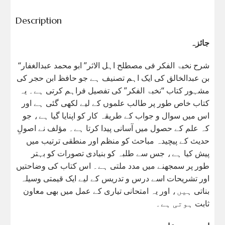
Description
جائزہ
“شرح نخبۃ الفکر فی مصطلح اہل الاثر” ابو محمد عبدالغفار
بن عبدالخالق کی ایک اہم تصنیف ہے جو حافظ ابن حجر کی
مشہور کتاب “نخبۃ الفکر” کی تفصیل فراہم کرتی ہے۔ یہ
کتاب خاص طور پر طالب علموں کے لیے لکھی گئی ہے اور
اس میں سوال و جواب کے طریقہ کار کو اپنایا گیا ہے، جو
کہ علم کے حصول میں آسانی پیدا کرتا ہے۔ مؤلف نے اصولِ
حدیث کے پیچیدہ مباحث کو منظم اور منطقی ترتیب میں
پیش کیا ہے، جس سے طلبہ کو بنیادی تصورات کو بہتر
طور پر سمجھنے میں مدد ملتی ہے۔ اس کتاب کی وضاحتیں
اور تشریحات اسے درس و تدریس کے لیے ایک قیمتی وسیلہ
بناتی ہیں، اور یہ امتحانی تیاری کے عمل میں بھی معاون
ثابت ہوتی ہے۔