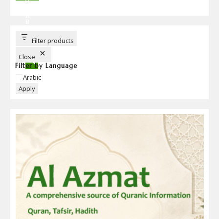
R
C
H
B
U
T
T
Filter products
O
N
Close
Filter by Language
Language
Arabic
Apply