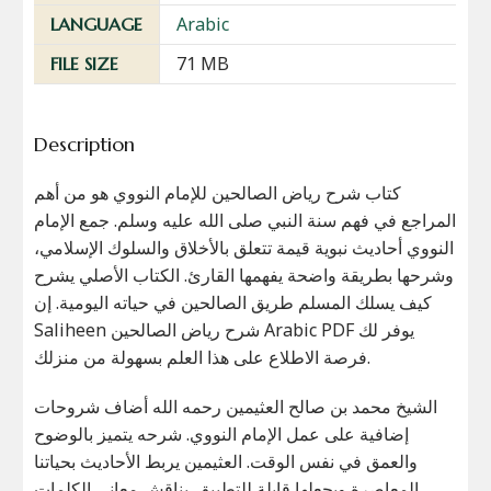
Arabic
LANGUAGE
71 MB
FILE SIZE
Description
كتاب شرح رياض الصالحين للإمام النووي هو من أهم
المراجع في فهم سنة النبي صلى الله عليه وسلم. جمع الإمام
النووي أحاديث نبوية قيمة تتعلق بالأخلاق والسلوك الإسلامي،
وشرحها بطريقة واضحة يفهمها القارئ. الكتاب الأصلي يشرح
كيف يسلك المسلم طريق الصالحين في حياته اليومية. إن
Saliheen شرح رياض الصالحين Arabic PDF يوفر لك
فرصة الاطلاع على هذا العلم بسهولة من منزلك.
الشيخ محمد بن صالح العثيمين رحمه الله أضاف شروحات
إضافية على عمل الإمام النووي. شرحه يتميز بالوضوح
والعمق في نفس الوقت. العثيمين يربط الأحاديث بحياتنا
المعاصرة ويجعلها قابلة للتطبيق. يناقش معاني الكلمات