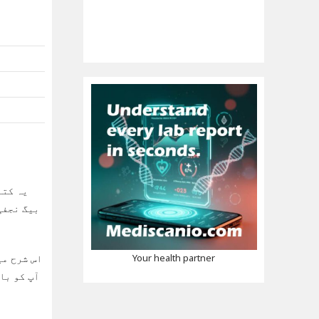
ے ہیں تو
ا ہے تاکہ
Your health partner
ری وضاحت