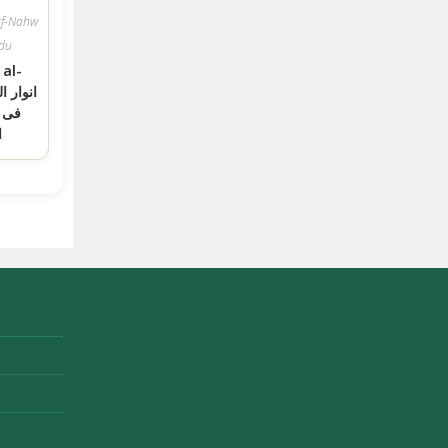
rf-Nahw
rdu
al-
غات
ن