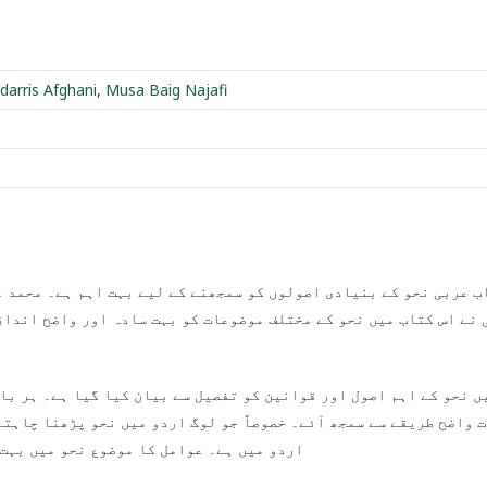
arris Afghani
,
Musa Baig Najafi
ت سادہ اور واضح انداز میں سمجھایا ہے۔ اگر آپ عربی گرامر سیکھ رہ
بیان کیا گیا ہے۔ ہر باب میں مثالوں کے ذریعے مسائل کو سمجھایا گی
دو میں نحو پڑھنا چاہتے ہیں ان کے لیے یہ کتاب بہترین ہے کیونکہ پو
 اس کتاب میں اسے سختی سے سمجھایا گیا ہے۔