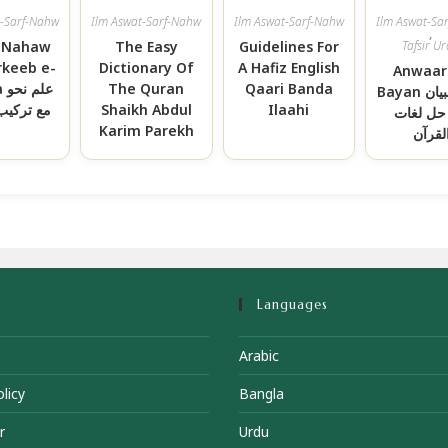
t-Sarf-Nahw
Ilm Aswat-Sarf-Nahw
Ilm Aswat-Sarf-Nahw
Ilm Aswat-Sa
,
-Nahaw
The Easy
Guidelines For
Tafsir U
rkeeb e-
Dictionary Of
A Hafiz English
Anwaar 
حو
The Quran
Qaari Banda
Bayan انوار البیان
یب عاملہ
Shaikh Abdul
Ilaahi
فی حل ل
Karim Parekh
القرآ
Languages
Arabic
licy
Bangla
r
Urdu