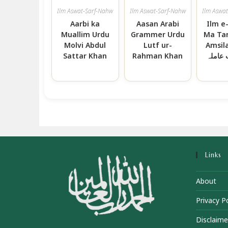
Ilm Aswat-Sarf-Nahw
Ilm Aswat-Sarf-Nahw
Ilm Aswa
Aarbi ka
Aasan Arabi
Ilm e
Muallim Urdu
Grammer Urdu
Ma Ta
Molvi Abdul
Lutf ur-
Amsila علم ن
Sattar Khan
Rahman Khan
مع ترک
Links
About
Privacy Po
Disclaime