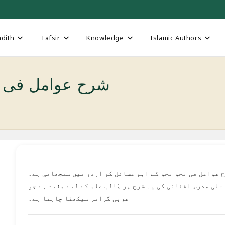
dith
Tafsir
Knowledge
Islamic Authors
wamil Fi Nahw-شرح عوامل فی نحو
شرح عوامل فی نحو نحو کے اہم مسائل کو اردو میں سمجھاتی 
محمد علی مدرس افغانی کی یہ شرح ہر طالب علم کے لیے مفید 
عربی گرامر سیکھنا چاہتا ہے۔