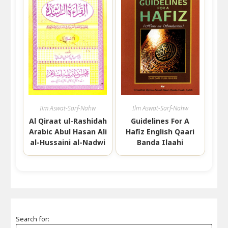
Ilm Aswat-Sarf-Nahw
Ilm Aswat-Sarf-Nahw
Al Qiraat ul-Rashidah
Guidelines For A
Arabic Abul Hasan Ali
Hafiz English Qaari
al-Hussaini al-Nadwi
Banda Ilaahi
Search for: