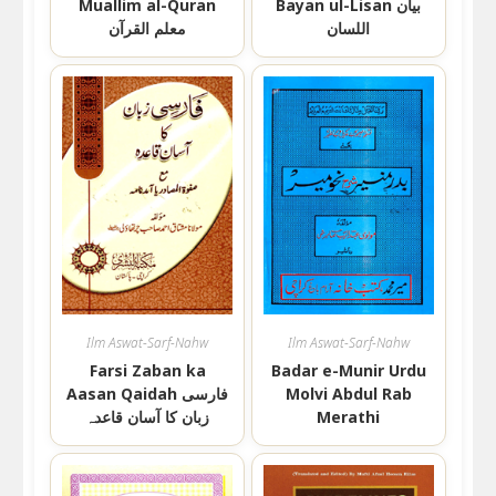
Muallim al-Quran
Bayan ul-Lisan بیان
اللسان
معلم القرآن
Ilm Aswat-Sarf-Nahw
Ilm Aswat-Sarf-Nahw
Farsi Zaban ka
Badar e-Munir Urdu
Aasan Qaidah فارسی
Molvi Abdul Rab
زبان کا آسان قاعدہ
Merathi