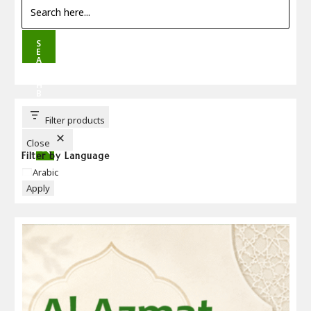
S
E
A
R
C
H
B
U
T
T
Filter products
O
N
Close
Filter by Language
Language
Arabic
Apply