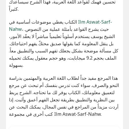
تحسين فهمك لقواعد اللغة العربية، فهذا الشرح سيساعدك
كثيراً.
الكتاب يغطي موضوعات أساسية في
Ilm Aswat-Sarf-
Nahw
، حيث يشرح القواعد بأمثلة عملية من النصوص.
الشيخ يوسف يستخدم أسلوباً تعليمياً مباشراً لا يعقّد الأمور،
بل ينقل المعلومة كما يقولها صديق محتكّ يفهم احتياجاتك.
كل مسألة موضحة بشكل يجعلك تفهم السبب والتطبيق معاً.
الملف بحجم 9.2 ميجابايت، وهو حجم معقول يمكنك تحميله
بسهولة.
هذا المرجع مفيد جداً لطلاب اللغة العربية والمهتمين بدراسة
النحو والصرف. سواء كنت تدرس بنفسك أم تبحث عن مرجع
لتعميق معلوماتك، الكتاب يوفر لك ما تحتاجه. الشرح يربط
بين النظرية والتطبيق بطريقة تجعل الفهم أعمق وأثبت. إذا
أردت مزيداً من المراجع في نفس المجال، يمكنك البحث عن
كتب أخرى في مجموعة Ilm Aswat-Sarf-Nahw.