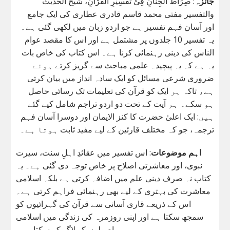
جائزہ
: صِرَاطُ الْجِنَانِ فِیْ تَفْسِیْرِ الْقُرْاٰنِ، شیخ الحدیث
والتفسیر مفتی محمد قاسم قادری عطاری کی ایک جامع
اور آسان فہم تفسیر ہے جو اردو زبان میں لکھی گئی ہے۔
یہ تفسیر 10 جلدوں پر مشتمل ہے اور اس کا مقصد عوام
الناس کی دینی رہنمائی کرنا ہے۔ اس کتاب کی خاص بات
یہ ہے کہ یہ پیچیدہ علمی مباحث سے گریز کرتے ہوئے
ضروری شرعی مسائل کو ایک سادہ انداز میں بیان کرتی
ہے، تاکہ ہر ایک کو قرآن کی تعلیمات تک رسائی حاصل
ہو سکے۔ ہر آیت کے تحت دو اردو تراجم شامل کیے گئے
ہیں: ایک اعلیٰ حضرت کا کنز الایمان اور دوسرا آسان فہم
ترجمہ، جو کہ مختلف قارئین کے لیے مفید ثابت ہوتا ہے۔
اہم موضوعات
: اس تفسیر میں عقائدِ اہلِ سنت، سیرت
نبوی، اور معاشرتی اصلاح پر خاص توجہ دی گئی ہے۔ یہ
کتاب نہ صرف دینی علم میں اضافہ کرتی ہے بلکہ اسلامی
معاشرت کی بہتری کے لیے بھی رہنمائی فراہم کرتی ہے۔
اس کے ذریعے قاری آسانی سے قرآن کی گہرائیوں کو
سمجھ سکتا ہے اور اپنی روزمرہ کی زندگی میں اسلامی
اصولوں کو لاگو کر سکتا ہے۔