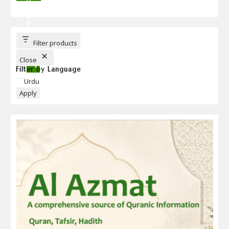
R
C
H
B
U
T
T
Filter products
O
N
Close
Filter by Language
Language
Urdu
Apply