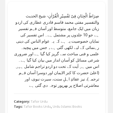
صِرَاطُ الْجِنَانِ فِیْ تَفْسِیْرِ الْقُرْاٰنِ- شیخ الحدیث
والتفسیر مفتی محمد قاسم قادری عطاری کی اردو
زبان میں ایک جامع، متوسط اور آسان فہم تفسیر
ہے جو 10 جلدوں پر مشتمل ہے۔ اس تفسیر کی
نمایاں خصوصیت یہ ہے کہ یہ عوام الناس کی دینی
رہنمائی کے لیے لکھی گئی ہے، جس میں پیچیدہ
علمی و فنی مباحث سے گریز کیا گیا ہے اور ضروری
شرعی مسائل کو آسان انداز میں بیان کیا گیا ہے۔
اس میں ہر آیت کے تحت دو اردو تراجم شامل ہیں
(اعلیٰ حضرت کا کنز الایمان اور دوسرا آسان فہم
ترجمہ)، نیز عقائدِ اہلِ سنت، سیرت نبوی، اور
معاشرتی اصلاح پر بھرپور توجہ دی گئی ہے
Category:
Tafsir Urdu
Tags:
Tafsir Books Urdu
,
Urdu Islamic Books