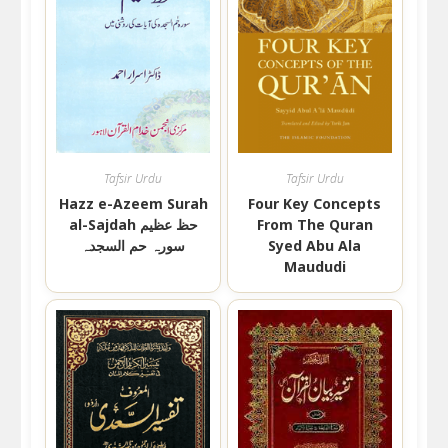
Tafsir Urdu
Tafsir Urdu
Hazz e-Azeem Surah
Four Key Concepts
From The Quran
al-Sajdah حظ عظیم
Syed Abu Ala
سورہ حم السجدہ
Maududi