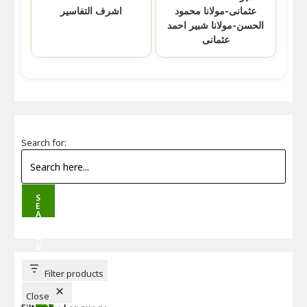
عثمانی-مولانا محمود
اشرف التفاسیر
الحسن-مولانا شبیر احمد
عثمانی
Search for:
S
E
A
R
C
H
B
U
T
T
Filter products
O
N
Close