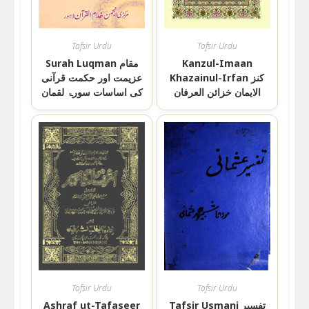
Tafsir Urdu
Tafsir Urdu
Kanzul-Imaan
Surah Luqman مقام
Khazainul-Irfan کنز
عزیمت اور حکمت قرآنی
الایمان خزائن العرفان
کی اساسات سورۃ لقمان
Tafsir Urdu
Tafsir Urdu
Tafsir Usmani تفسیر
Ashraf ut-Tafaseer