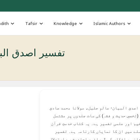
dith
Tafsir
Knowledge
Islamic Authors
Tafseer Asdaq al-Bayan تفسیر اصدق
تفسیر اصدق البیان- عالمِ جلیل، مولانا محمد صادق
(تخصصِ حدیث و فقہ) کی سات جلدوں پر مشتمل
یم اور علمی تفسیر ہے۔ یہ کتاب خدمتِ قرآن
لے میں ان کا نمایاں کارنامہ ہے۔ تفسیر
انی و افکار کی گہرائی، احادیث سے استدلال