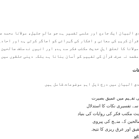
ق البیان ایک جامع اور علمی تفسیر ہے جو عالمِ جلیل، مولانا محمد ص
قرآن کریم کی معانی و افکار کی گہرائی کو اجاگر کرتی ہے اور احادی
ولانا کا تعلق اہلِ حدیث مکتب فکر سے ہے، اور انہوں نے سلف صالحین 
مقصد نہ صرف قرآن کی تفہیم کو آسان بنانا ہے بلکہ دینی حلقوں میں 
ات
 تفہیم میں عمیق بصیرت
سے تفسیری نکات کا استدلال
یث مکتب فکر کی روایات کی بنیاد
حین کے منہج کی پیروی
قیق اور عرق ریزی کا نتیجہ
ئد