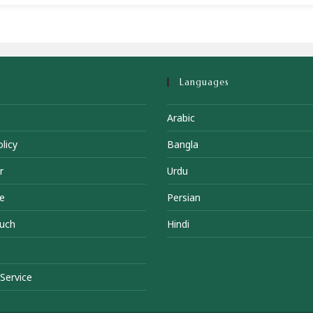
Languages
Arabic
licy
Bangla
r
Urdu
e
Persian
ouch
Hindi
Service