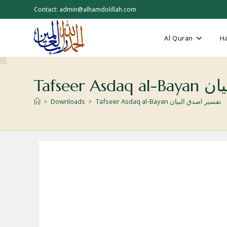
Skip
Contact: admin@alhamdolillah.com
to
content
Al Quran
Ha
 البیان
Tafseer Asdaq al-Bayan تفسیر اصدق البیان
>
Downloads
>