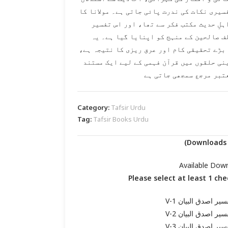
سیری نکات کی ندرت پائی جاتی ہے۔ مولانا کا
ہلِ حدیث مکتب فکر سے تھا، اور اس تفسیر
ف صالحین کے منہج کو اپنایا گیا ہے۔ یہ
بڑے تحقیقی کام اور عرق ریزی کا نتیجہ ہے،
نی حلقوں میں قرآن فہمی کے لیے ایک مستند
تبر مرجع سمجھی جاتی ہے
Category:
Tafsir Urdu
Tag:
Tafsir Books Urdu
Available Dow
Please select at least 1 ch
سیر اصدق البیان V-1
سیر اصدق البیان V-2
سیر اصدق البیان V-3