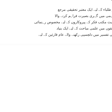
طلباء کے لیے ایک معتبر تحقیقی مرجع
می میں گہری بصیرت فراہم کرنے والا
یث مکتب فکر کے پیروکاروں کے لیے مخصوص رہنمائی
قوں میں علمی مباحث کے لیے ایک بنیاد
 تفسیر میں دلچسپی رکھنے والے عام قارئین کے لیے