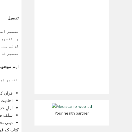
تفصیل
تفسیر اصد
یہ تفسیر 
کرتی ہے۔ م
تفسیر کا 
اہم موضوع
تفسیر اصدق البیان میں درج ذیل اہم موضوعات شامل ہیں:
قرآن کی
احادیث 
اہلِ حد
Your health partner
سلف صال
دینی تح
کتاب کے فوا