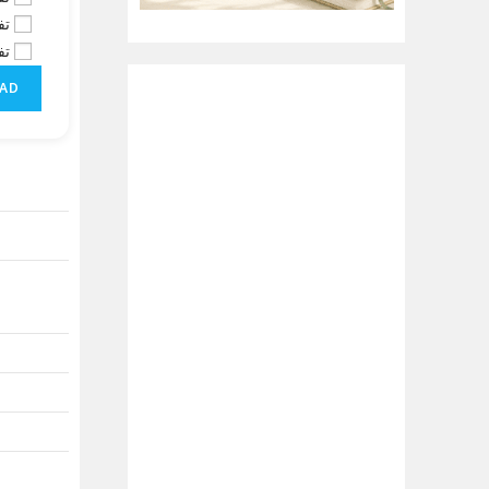
تف
تف
AD