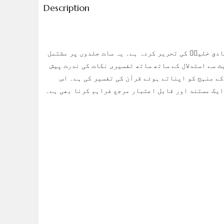
Description
ادق خلیلؒ کی تحریر کردہ ہے۔ یہ سات جلدوں پر مشتمل
ث سے استدلال کے ساتھ ساتھ تفسیری نکات کی ندرت پیش
کے منہج کو اپناتے ہوئے قرآن کی تفسیر کی ہے۔ اس
ایک مستند اور قابل اعتبار مرجع فراہم کرنا بھی ہے۔