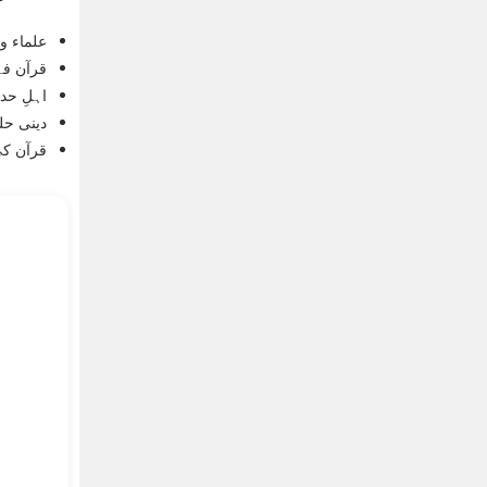
علماء و 
قرآن فہ
اہلِ حد
دینی حل
قرآن کی