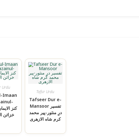
ir Urdu
Tafsir Urdu
l-Imaan
Tafseer Dur e-
ainul-
Mansoor تفسیر
درِ منثور-پیر محمد
خزائن ال
کرم شاه الازهری