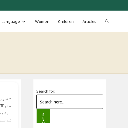
Toggle
Language
Women
Children
Articles
website
search
Search for:
خلیلؒ 
ایک ضخ
S
E
کے سلس
A
R
میں مع