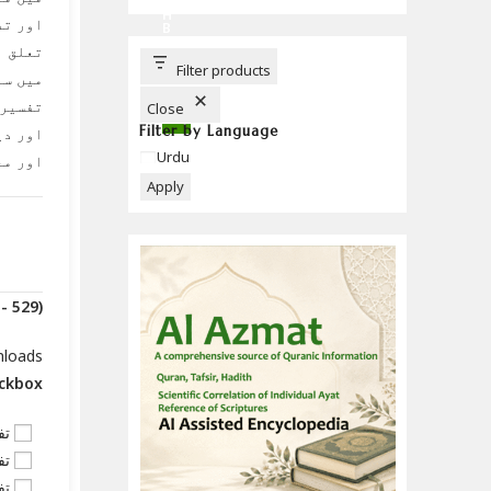
C
H
اور تف
B
U
تعلق ا
T
T
Filter products
میں سل
O
N
تفسیر 
Close
Filter by Language
اور دی
Language
Urdu
اور مع
Apply
(Downloads - 529)
nloads
eckbox
تف
تف
تف