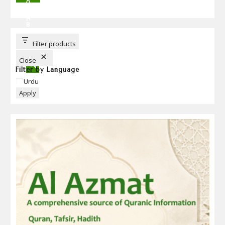
A
R
C
H
B
U
T
T
Filter products
O
N
Close
Filter by Language
Language
Urdu
Apply