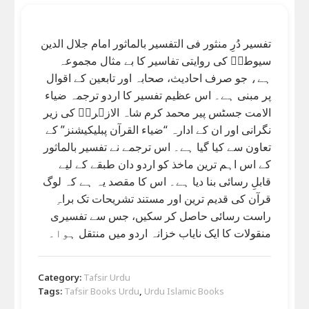
تفسیر دُرِ منثور فی التفسیر بالماثور امام جلال الدین
سیوطیؒ کی روایتی تفاسیر کا بے مثال مجموعہ
ہے، جو صرف احادیث، صحابہ اور تابعین کے اقوال
پر مبنی ہے۔ اس عظیم تفسیر کا اردو ترجمہ ضیاء
الامت جسٹس پیر محمد کرم شاہ الازہریؒ کی زیر
نگرانی اور ان کے ادارہ “ضیاء القرآن پبلیکیشنز” کے
تعاون سے کیا گیا ہے۔ اس ترجمے نے تفسیر بالماثور
کے اس اہم ترین ماخذ کو اردو دان طبقے کے لیے
قابلِ رسائی بنا دیا ہے۔ اس کا مقصد یہ ہے کہ لوگ
قرآن کی قدیم ترین اور مستند تشریحات تک براہِ
راست رسائی حاصل کر سکیں، جس سے تفسیری
منقولات کا ایک نایاب خزانہ اردو میں منتقل ہوا۔
Category:
Tafsir Urdu
Tags:
Tafsir Books Urdu
,
Urdu Islamic Books