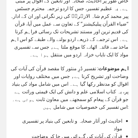
خاص طور پر احادیث، صحابہ اور تابعین کے اقوال پر مبنی
ہے۔ یہ عظیم تفسیر، جس کا اردو ترجمہ محترم جسٹس
پیر محمد کرم شاہ الازہریؒ کی زیر نگرانی اور ان کے ادارہ
“ضیاء القرآن پبلیکیشنز” کے تعاون سے عمل میں آیا، قرآن
کی قدیم ترین اور مستند تشریحات تک رسائی فراہم کرتا
ہے۔ اس ترجمے کے ذریعے اردو بولنے والے طبقے کو اس اہم
ماخذ سے فائدہ اٹھانے کا موقع ملتا ہے، جس سے تفسیری
مواد کا ایک نایاب خزانہ اردو میں منتقل ہوا ہے۔
اہم موضوعات
: تفسیر دُرِ منثور کا مقصد قرآن کی آیات کی
وضاحت اور تشریح کرنا ہے، جس میں مختلف روایات اور
اقوال کو مدنظر رکھا گیا ہے۔ اس میں شامل مواد کی بنیاد
پر، یہ کتاب اسلامی علم و دانش کی ایک قیمتی وراثت ہے
جو قرآن کے پیغام کو سمجھنے میں معاون ثابت ہوتی ہے۔
اس تفسیر کی خصوصیات میں شامل ہیں:
احادیث اور آثار صحابہ و تابعین کی بنیاد پر تفسیری
مواد
قرآن کی آیات کی گہرائی میں جا کر وضاحت