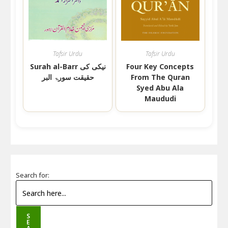
Tafsir Urdu
Tafsir Urdu
Four Key Concepts
Surah al-Barr نیکی کی
From The Quran
حقیقت سورۃ البر
Syed Abu Ala
Maududi
Search for:
S
E