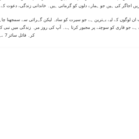
یں اجاگر کی ہیں جو ہمارے دلوں کو گرماتی ہیں۔ خاندانی زندگی، دعوت کے
 ان لوگوں کے لیے بہترین ہے جو سیرت کو سادہ لیکن گہرائی سے سمجھنا چاہ
 ہے جو قاری کو سوچنے پر مجبور کرتا ہے۔ آپ کی روز مرہ زندگی میں نبی کری
کر۔ فائل سائز 7 میگا بائٹس ہے اور یہ پی ڈی ایف فارمیٹ میں دستیاب ہے۔