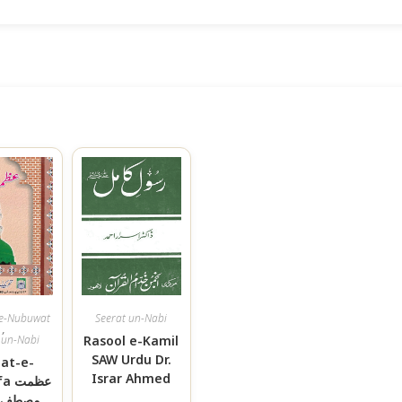
e-Nubuwat
Seerat un-Nabi
,
 un-Nabi
Rasool e-Kamil
SAW Urdu Dr.
at-e-
Israr Ahmed
afa
مصطفے-ڈ