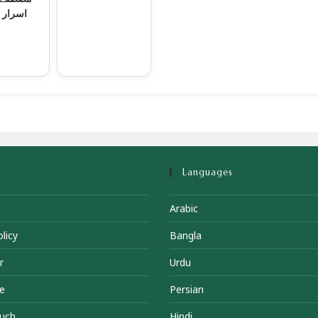
اسرار 
Languages
Arabic
licy
Bangla
r
Urdu
e
Persian
ouch
Hindi