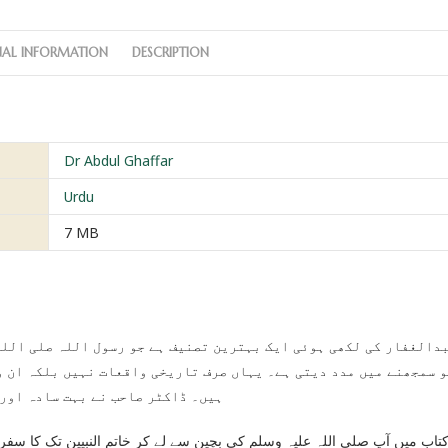
NAL INFORMATION
DESCRIPTION
Dr Abdul Ghaffar
Urdu
7 MB
 سمجھنے میں مدد دیتی ہے۔ یہاں صرف تاریخی واقعات نہیں بلکہ ان و
ہیں۔ ڈاکٹر صاحب نے بہت سادہ اور 
اب میں آپ صلی اللہ علیہ وسلم کی بچپن سے لے کر خاتم النبیین تک کا سفر