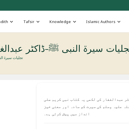
dith
Tafsir
Knowledge
Islamic Authors
Tajalliat Seerat un-Na تجلیات سیرۃ النبی ﷺ-ڈاکٹر عبدال
Tajalliat Seerat un-Nabi 
ر عبدالغفار کی لکھی یہ کتاب نبی کریم صلی
لہ علیہ وسلم کی سیرت کو سادہ اور معنی خیز
انداز میں پیش کرتی ہے۔