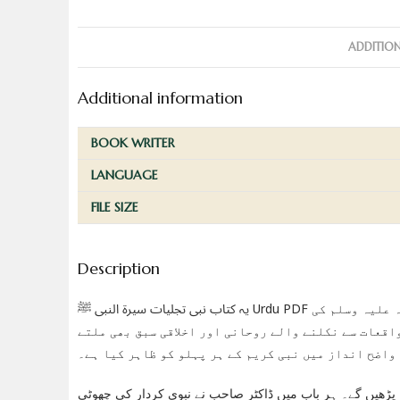
ADDITIO
Additional information
BOOK WRITER
LANGUAGE
FILE SIZE
Description
یہ کتاب نبی تجلیات سیرۃ النبی ﷺ Urdu PDF ڈاکٹر عبدالغفار کی لکھی ہوئی ایک بہترین تصنیف ہے جو رسول اللہ صلی اللہ علیہ وسلم کی
اقعات سے نکلنے والے روحانی اور اخلاقی سبق بھی ملتے
واضح انداز میں نبی کریم کے ہر پہلو کو ظاہر کیا ہے۔
 پڑھیں گے۔ ہر باب میں ڈاکٹر صاحب نے نبوی کردار کی چھوٹی