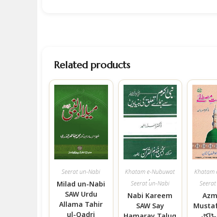
Related products
Seerat un-Nabi
Khatam e-Nubuwat
Khatam 
,
Milad un-Nabi
Seerat un-Nabi
Seerat
SAW Urdu
Nabi Kareem
Azm
Allama Tahir
Must عظمت
SAW Say
ul-Qadri
اکٹر
Hamaray Taluq