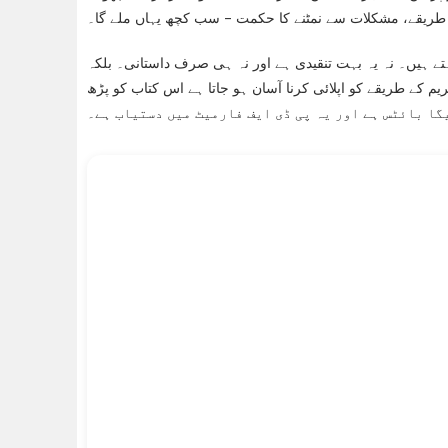
 طریقے، مشکلات سے نمٹنے کا حکمت – سب کچھ یہاں ملے گا۔
تے ہیں۔ نہ یہ بہت تنقیدی ہے اور نہ ہی صرف داستانی۔ بلکہ
م کے طریقے کو اپلائی کرنا آسان ہو جاتا ہے اس کتاب کو پڑھ