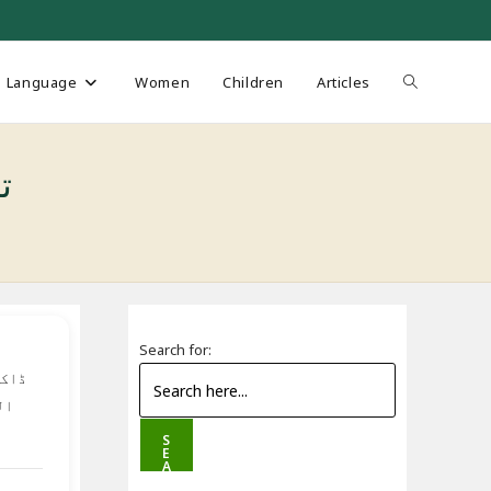
Toggle
Language
Women
Children
Articles
website
bi
search
Search for:
ڈاکٹ
ال
S
E
A
R