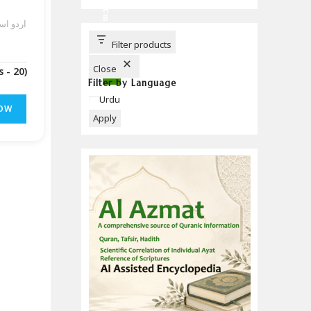
C
H
B
اردو اس
U
T
T
Filter products
O
N
Close
(Downloads - 20)
Filter by Language
Language
Urdu
OW
Apply