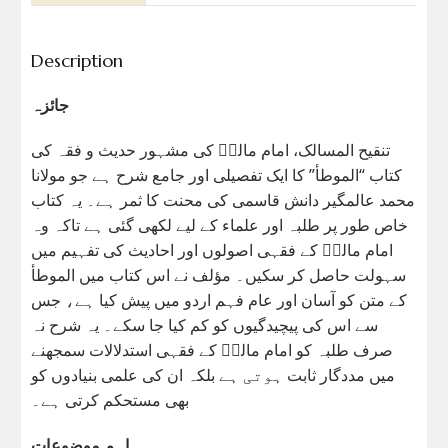
Description
جائزہ
تنقیح المسالک، امام مالکؒ کی مشہور حدیث و فقہ کی
کتاب “الموطأ” کا ایک تفصیلی اور جامع شرح ہے جو مولانا
محمد عالمگیر دانش قاسمی کی محنت کا ثمر ہے۔ یہ کتاب
خاص طور پر طلبہ اور علماء کے لیے لکھی گئی ہے تاکہ وہ
امام مالکؒ کے فقہی اصولوں اور احادیث کی تفہیم میں
سہولت حاصل کر سکیں۔ مؤلف نے اس کتاب میں الموطأ
کے متن کو آسان اور عام فہم اردو میں پیش کیا ہے، جس
سے اس کی پیچیدگیوں کو کم کیا جا سکے۔ یہ شرح نہ
صرف طلبہ کو امام مالکؒ کے فقہی استدلالات سمجھنے
میں مددگار ثابت ہوتی ہے بلکہ ان کی علمی بنیادوں کو
بھی مستحکم کرتی ہے۔
اہم موضوعات