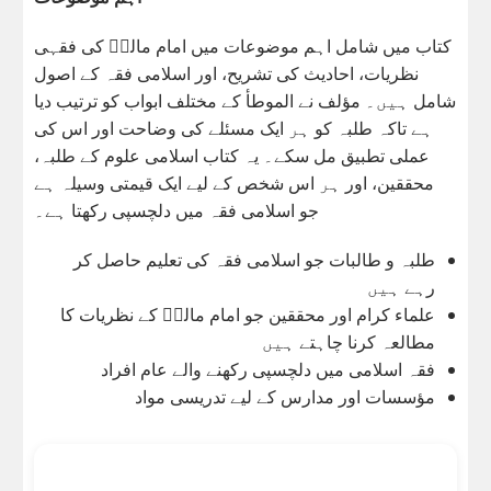
کتاب میں شامل اہم موضوعات میں امام مالکؒ کی فقہی
نظریات، احادیث کی تشریح، اور اسلامی فقہ کے اصول
شامل ہیں۔ مؤلف نے الموطأ کے مختلف ابواب کو ترتیب دیا
ہے تاکہ طلبہ کو ہر ایک مسئلے کی وضاحت اور اس کی
عملی تطبیق مل سکے۔ یہ کتاب اسلامی علوم کے طلبہ،
محققین، اور ہر اس شخص کے لیے ایک قیمتی وسیلہ ہے
جو اسلامی فقہ میں دلچسپی رکھتا ہے۔
طلبہ و طالبات جو اسلامی فقہ کی تعلیم حاصل کر
رہے ہیں
علماء کرام اور محققین جو امام مالکؒ کے نظریات کا
مطالعہ کرنا چاہتے ہیں
فقہ اسلامی میں دلچسپی رکھنے والے عام افراد
مؤسسات اور مدارس کے لیے تدریسی مواد