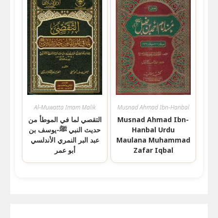
Al-Muwatta Imam Malik
Musnad Ahmad Ibn-Hanbal
Musnad Ahmad Ibn-
التقصي لما في الموطأ من
Hanbal Urdu
حديث النبي ﷺ-يوسف بن
Maulana Muhammad
عبد البر النمري الأندلسي
Zafar Iqbal
أبو عمر