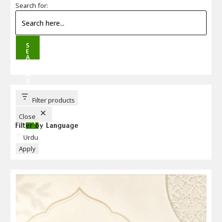
Search for:
S
E
A
R
C
H
B
U
T
T
Filter products
O
N
Close
Filter by Language
Language
Urdu
Apply