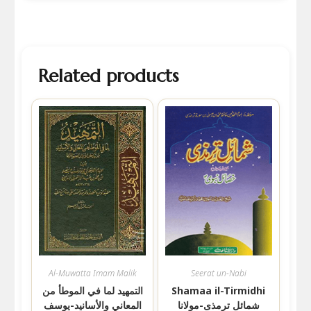
Related products
Al-Muwatta Imam Malik
Seerat un-Nabi
Shamaa il-Tirmidhi
التمھید لما في الموطأ من
شمائل ترمذی-مولانا
المعاني والأسانيد-يوسف