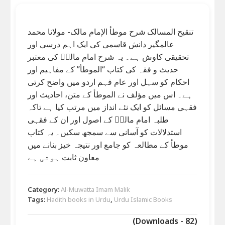
تنقیح المسالک شرح موطأ الإمام مالک- مولانا محمد
عالمگیر دانش قاسمی کی ایک اہم درسی اور
تحقیقی کاوش ہے۔ یہ شرح امام مالکؒ کی معتبر
حدیث و فقہ کی کتاب “الموطأ” کے مفاہیم اور
احکام کو سہل اور عام فہم اردو میں واضح کرتی
ہے۔ اس میں مؤلف نے الموطأ کے متن، احادیث اور
فقہی مسائل کو ایک نئے انداز میں مرتب کیا ہے تاکہ
طلبہ امام مالکؒ کے اصول اور ان کے فقہی
استدلالات کو آسانی سے سمجھ سکیں۔ یہ کتاب
موطأ کے مطالعہ کو جامع اور نتیجہ خیز بنانے میں
معاون ثابت ہوتی ہے
Category:
Al-Muwatta Imam Malik
Tags:
Hadith books in Urdu
,
Urdu Islamic Books
(Downloads - 82)