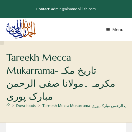
Skip
to
Contact: admin@alhamdolillah.com
content
Menu
Tareekh Mecca
Mukarrama-تاریخ مکہ
مکرمہ۔مولانا صفی الرحمن
مبارک پوری
>
Downloads
>
Tareekh Mecca Mukarrama-مبارک پوری