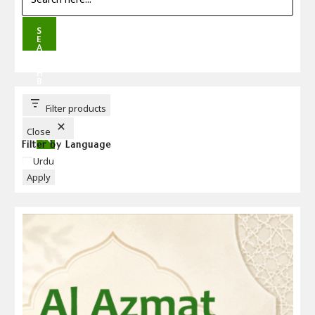
S
E
A
R
C
H
B
U
T
T
Filter products
O
N
Close
Filter by Language
Language
Urdu
Apply