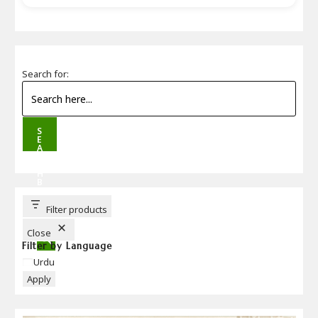
Search for:
S
E
A
R
C
H
B
U
T
T
Filter products
O
N
Close
Filter by Language
Language
Urdu
Apply