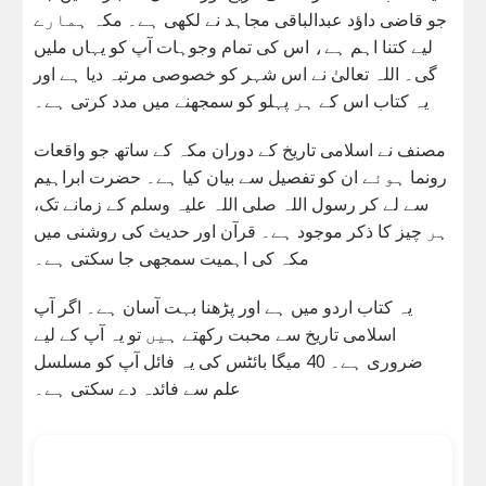
جو قاضی داؤد عبدالباقی مجاہد نے لکھی ہے۔ مکہ ہمارے
لیے کتنا اہم ہے، اس کی تمام وجوہات آپ کو یہاں ملیں
گی۔ اللہ تعالیٰ نے اس شہر کو خصوصی مرتبہ دیا ہے اور
یہ کتاب اس کے ہر پہلو کو سمجھنے میں مدد کرتی ہے۔
مصنف نے اسلامی تاریخ کے دوران مکہ کے ساتھ جو واقعات
رونما ہوئے ان کو تفصیل سے بیان کیا ہے۔ حضرت ابراہیم
سے لے کر رسول اللہ صلی اللہ علیہ وسلم کے زمانے تک،
ہر چیز کا ذکر موجود ہے۔ قرآن اور حدیث کی روشنی میں
مکہ کی اہمیت سمجھی جا سکتی ہے۔
یہ کتاب اردو میں ہے اور پڑھنا بہت آسان ہے۔ اگر آپ
اسلامی تاریخ سے محبت رکھتے ہیں تو یہ آپ کے لیے
ضروری ہے۔ 40 میگا بائٹس کی یہ فائل آپ کو مسلسل
علم سے فائدہ دے سکتی ہے۔