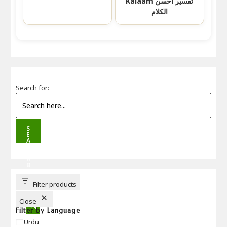
Kalaam تفسير احسن
الكلام
Search for:
S
E
A
R
C
H
B
U
T
T
Filter products
O
N
Close
Filter by Language
Language
Urdu