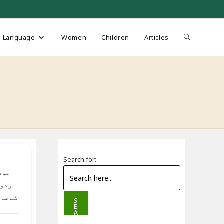
Toggle
Language
Women
Children
Articles
website
search
Search for:
مول
اردو 
کے سا
S
E
A
R