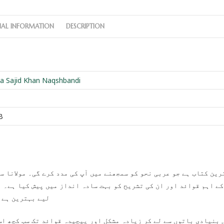
NAL INFORMATION
DESCRIPTION
a Sajid Khan Naqshbandi
B
کے اہم قوائد اور ان کی تشریح کو بہت سادہ انداز میں پیش کیا ہے۔ ا
لیے بہترین ہے 
 بنیادی باتوں سے لے کر زیادہ مشکل اور پیچیدہ قوائد تک سب کچھ اس