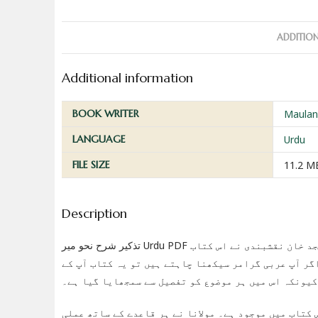
ADDITIO
Additional information
BOOK WRITER
Maulan
LANGUAGE
Urdu
FILE SIZE
11.2 M
Description
تذکیر شرح نحو میر Urdu PDF ایک بہترین کتاب ہے جو عربی نحو کو سمجھنے میں آپ کی مدد کرے گی۔ مولانا سجد خان نقشبندی نے اس کتاب
گر آپ عربی گرامر سیکھنا چاہتے ہیں تو یہ کتاب آپ کے
کیونکہ اس میں ہر موضوع کو تفصیل سے سمجھایا گیا ہے۔
 کتاب میں موجود ہے۔ مولانا نے ہر قاعدے کے ساتھ عملی