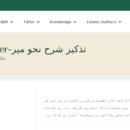
dith
Tafsir
Knowledge
Islamic Authors
Tazkeer Sharh Nahw e-Meer-تذکیر شرح نحو میر
hw e-Meer
انا سجد خان نقشبندی کی یہ کتاب عربی نحو کو
میں سمجھانے کا بہترین طریقہ ہے۔ ہر قاعدے
تھ عملی مثالوں سے سیکھنا آسان ہو جاتا ہے۔