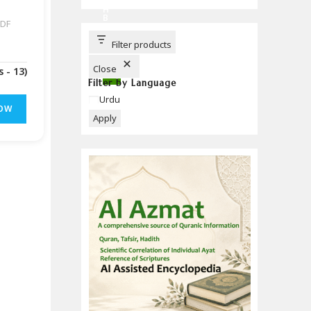
C
H
B
U
T
T
Filter products
O
N
Close
(Downloads - 13)
Filter by Language
Language
Urdu
OW
Apply