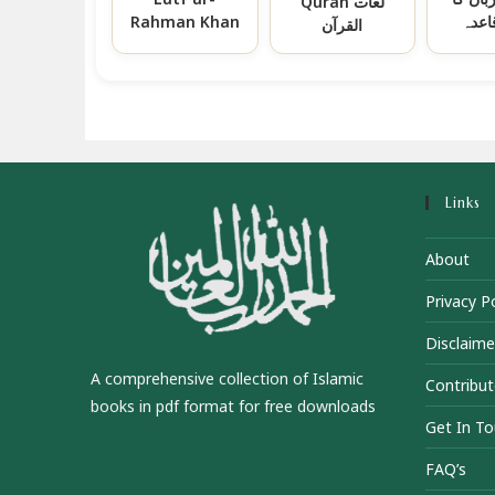
Quran لغات
اعدہ
Rahman Khan
القرآن
Links
About
Privacy Po
Disclaime
A comprehensive collection of Islamic
Contribut
books in pdf format for free downloads
Get In T
FAQ’s