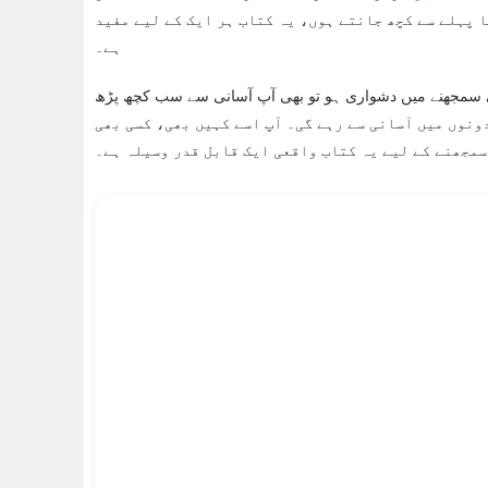
 پہلے سے کچھ جانتے ہوں، یہ کتاب ہر ایک کے لیے مفید
ہے۔
ربی سمجھنے میں دشواری ہو تو بھی آپ آسانی سے سب کچھ پڑھ
ل اور کمپیوٹر دونوں میں آسانی سے رہے گی۔ آپ اسے کہیں بھی، کسی بھی
سمجھنے کے لیے یہ کتاب واقعی ایک قابل قدر وسیلہ ہے۔