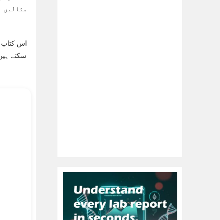
مثالیں ب
اس کتاب ک