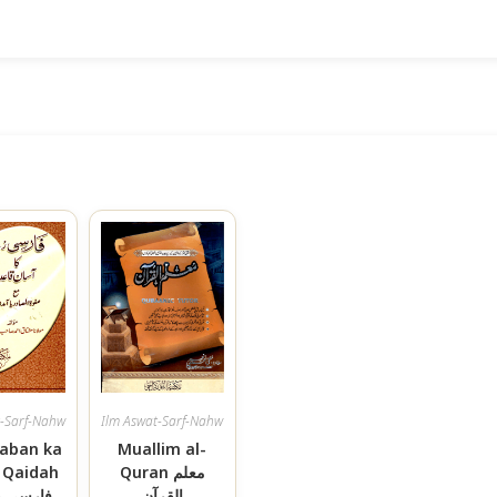
t-Sarf-Nahw
Ilm Aswat-Sarf-Nahw
Zaban ka
Muallim al-
Quran معلم
 Qaidah
القرآن
فارسی زب