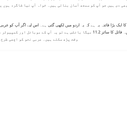
ھی دی ہیں جو آپ کو سمجھ آسان بناتی ہیں۔ خواہ آپ نیا شاگرد ہوں یا
ا ایک بڑا فائدہ یہ ہے کہ یہ اردو میں لکھی گئی ہے۔ اس لیے اگر آپ کو ع
سکتے ہیں۔ فائل کا سائز 11.2 میگا بائٹس ہے تو یہ آپ کے موبائ
وقت پڑھ سکتے ہیں۔ عربی نحو کو اچھی طرح 