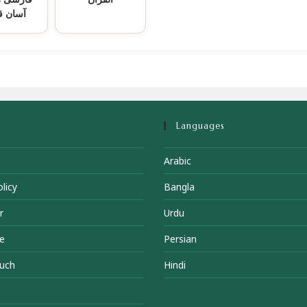
آسان ق
Languages
Arabic
licy
Bangla
r
Urdu
e
Persian
ouch
Hindi