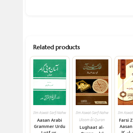
Related products
Ilm Aswat-Sarf-Nahw
Ilm Aswat-Sarf-Nahw
Ilm Aswa
,
Aasan Arabi
Uloom al-Quran
Farsi 
Grammer Urdu
Aasan
Lughaat al-
ان کا
Lutf ur-