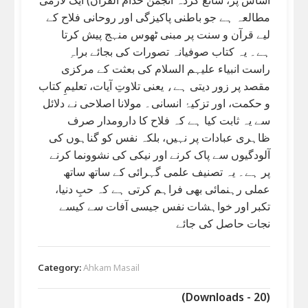
مطالعہ ہے جو باطنی پاکیزگی اور روحانی فلاح کے
لیے قرآن و سنت پر مبنی ٹھوس منہج پیش کرتا
ہے۔ یہ کتاب صوفیانہ تصورات کی بجائے براہِ
راست انبیاء علیہم السلام کی بعثت کے مرکزی
مقصد پر زور دیتی ہے، یعنی تلاوتِ آیات، تعلیمِ کتاب
و حکمت، اور تزکیۂ انسانی۔ مولانا اصلاحی نے دلائل
سے یہ ثابت کیا ہے کہ فلاح کا دارومدار صرف
ظاہری عبادات پر نہیں، بلکہ نفس کو گناہوں کی
آلودگیوں سے پاک کرنے اور نیکی کی نشوونما کرنے
پر ہے۔ یہ تصنیف علمی گہرائی کے ساتھ ساتھ
عملی رہنمائی بھی فراہم کرتی ہے کہ حبِ دنیا،
تکبر اور خواہشات نفس جیسی آفات سے کیسے
نجات حاصل کی جائے
Category:
Ahkam Masail
(Downloads - 20)