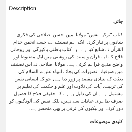
Description
جائزہ
کتاب “تزکیہ نفس” مولانا امین احسن اصلاحی کی فکری
بنیادوں پر تیار کردہ ایک اہم تصنیف ہے جسے انجمن خدام
القرآن نے شائع کیا ہے۔ یہ کتاب باطنی پاکیزگی اور روحانی
فلاح کے لیے قرآن و سنت کی روشنی میں ایک مضبوط اور
واضح منہج فراہم کرتی ہے۔ مولانا اصلاحی نے اس تصنیف
میں صوفیانہ تصورات کی بجائے انبیاء علیہم السلام کی
بعثت کے بنیادی مقصد پر زور دیا ہے، جو کہ انسانی نفس
کی تربیت، آیات کی تلاوت اور علم و حکمت کی تعلیم پر
مشتمل ہے۔ ان کی دلیل یہ ہے کہ حقیقی فلاح کا حصول
صرف ظاہری عبادات سے نہیں، بلکہ نفس کی آلودگیوں کو
دور کرنے اور نیکیوں کی ترقی پر بھی منحصر ہے۔
کلیدی موضوعات