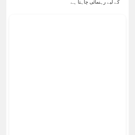
کے لیے رہنمائی چاہتا ہے