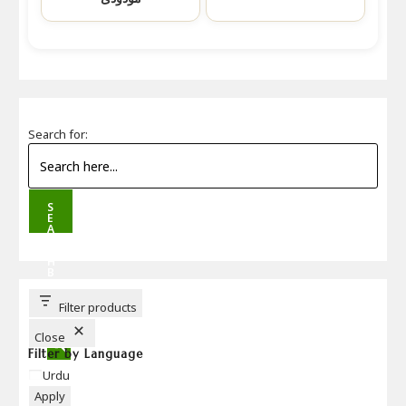
Search for:
S
E
A
R
C
H
B
U
T
T
Filter products
O
N
Close
Filter by Language
Language
Urdu
Apply