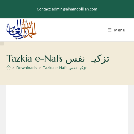
Skip
to
Contact: admin@alhamdolillah.com
content
Menu
Tazkia e-Nafs تزکیہ نفس
Tazkia e-Nafs تزکیہ نفس
>
Downloads
>