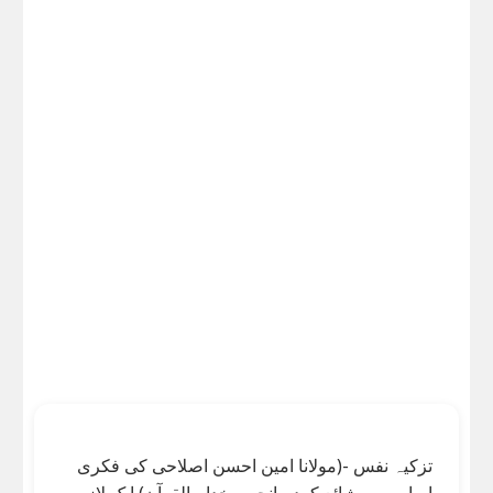
تزکیہ نفس -(مولانا امین احسن اصلاحی کی فکری
اساس پر، شائع کردہ انجمن خدام القرآن) ایک لازمی