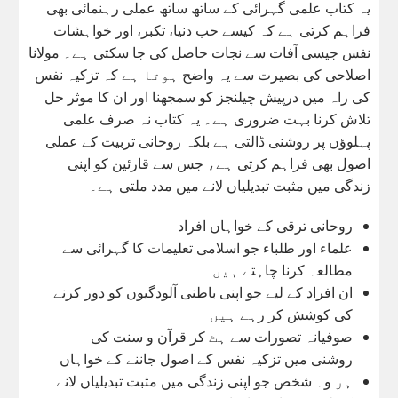
یہ کتاب علمی گہرائی کے ساتھ ساتھ عملی رہنمائی بھی
فراہم کرتی ہے کہ کیسے حب دنیا، تکبر، اور خواہشات
نفس جیسی آفات سے نجات حاصل کی جا سکتی ہے۔ مولانا
اصلاحی کی بصیرت سے یہ واضح ہوتا ہے کہ تزکیہ نفس
کی راہ میں درپیش چیلنجز کو سمجھنا اور ان کا موثر حل
تلاش کرنا بہت ضروری ہے۔ یہ کتاب نہ صرف علمی
پہلوؤں پر روشنی ڈالتی ہے بلکہ روحانی تربیت کے عملی
اصول بھی فراہم کرتی ہے، جس سے قارئین کو اپنی
زندگی میں مثبت تبدیلیاں لانے میں مدد ملتی ہے۔
روحانی ترقی کے خواہاں افراد
علماء اور طلباء جو اسلامی تعلیمات کا گہرائی سے
مطالعہ کرنا چاہتے ہیں
ان افراد کے لیے جو اپنی باطنی آلودگیوں کو دور کرنے
کی کوشش کر رہے ہیں
صوفیانہ تصورات سے ہٹ کر قرآن و سنت کی
روشنی میں تزکیہ نفس کے اصول جاننے کے خواہاں
ہر وہ شخص جو اپنی زندگی میں مثبت تبدیلیاں لانے