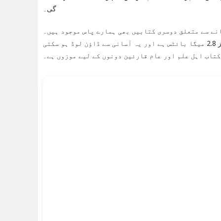
گی۔
ہے۔ اگر آپ اس باب میں مزید جاننا چاہتے ہیں تو یہ کتاب ضرور پڑھیں۔ فائل کا سائز 2.8 میگا بائٹس ہے اور یہ آسانی سے ڈاؤن لوڈ ہو سکتی
کتاب اہل علم اور عام قارئین دونوں کے لیے موزوں ہے۔