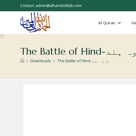
Skip
Contact: admin@alhamdolillah.com
to
content
Al Quran
Ha
The Battle of Hind-
>
Downloads
>
The Battle of Hind-غزوہ ہند