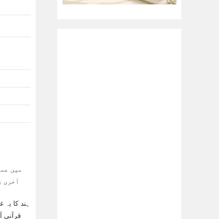
آخری ز
ہند کا یہ 
قرآنی آ