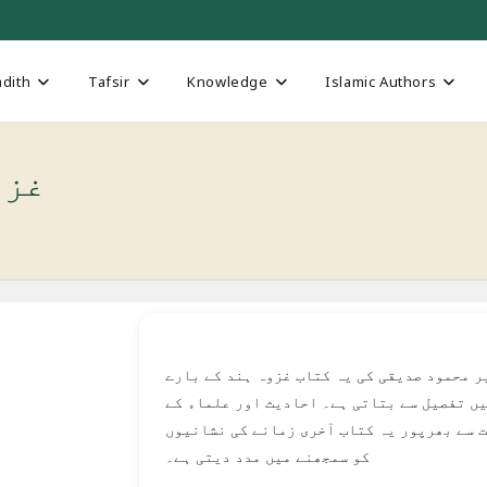
dith
Tafsir
Knowledge
Islamic Authors
غزوہ ہند
ر محمود صدیقی کی یہ کتاب غزوہ ہند کے بارے
ں تفصیل سے بتاتی ہے۔ احادیث اور علماء کے
ت سے بھرپور یہ کتاب آخری زمانے کی نشانیوں
کو سمجھنے میں مدد دیتی ہے۔