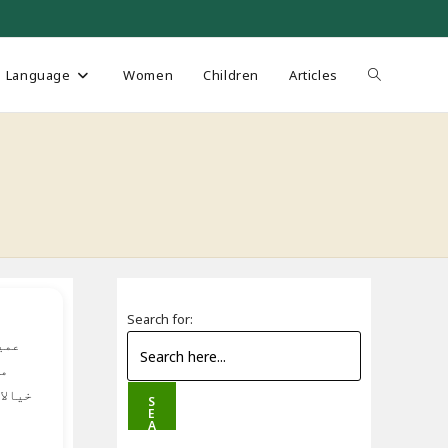
Toggle
Language
Women
Children
Articles
website
search
Search for:
عمی
می
خیالا
S
E
A
R