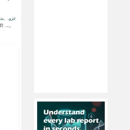
غزوہ ہند-توصی