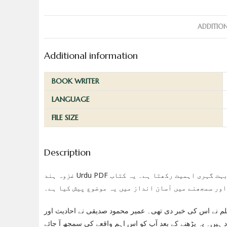
ADDITIO
Additional information
BOOK WRITER
LANGUAGE
FILE SIZE
Description
غزوہ ہند Urdu PDF میں عمیر محمود صدیقی نے ایک اہم موضوع کو سمجھایا ہے جو ہمارے دین میں بہت گہری اہمیت رکھتا ہے۔ یہ کتاب
اور سمجھنے میں آسان انداز میں یہ موضوع پیش کیا ہے۔
سلم نے اس کی خبر دی تھی۔ عمیر محمود صدیقی نے احادیث اور
ہیں۔ یہ پڑھنے کے بعد آپ کو اس اہم واقعے کی سمجھ آ جائے