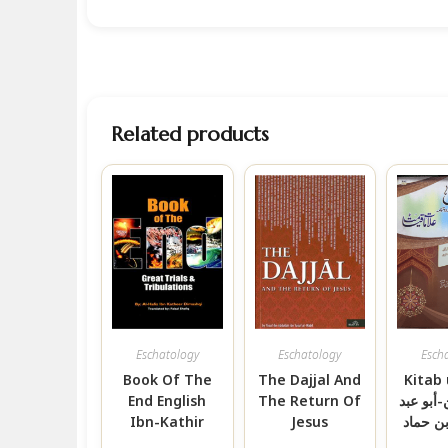
Related products
Eschatology
Eschatology
Esch
Book Of The
The Dajjal And
Kitab 
End English
The Return Of
-أبو عبد
Ibn-Kathir
Jesus
بن حماد