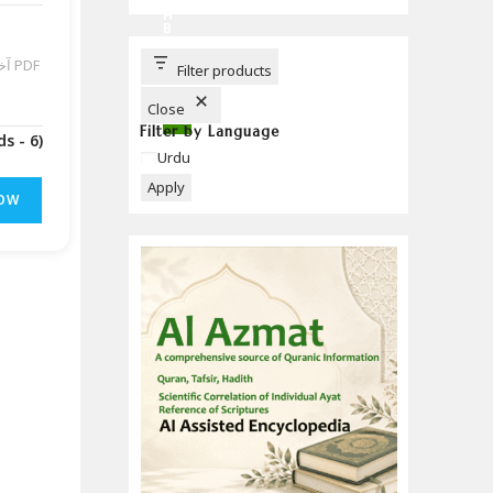
C
H
B
U
T
آخ
T
Filter products
O
N
Close
Filter by Language
(Downloads - 6)
Language
Urdu
Apply
OW