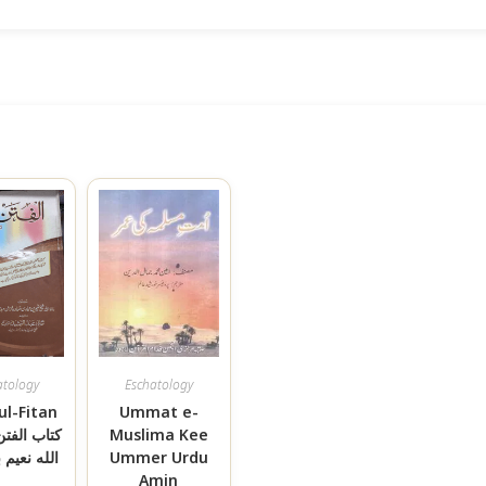
atology
Eschatology
ul-Fitan
Ummat e-
کتاب الفتن
Muslima Kee
الله نعيم 
Ummer Urdu
Amin