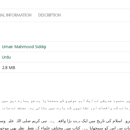
NAL INFORMATION
DESCRIPTION
Umair Mahmood Siddqi
Urdu
2.8 MB
مانے کے واقعات اور نشانیوں کے بارے میں بتاتی ہے۔ مصنف نے سادہ 
غزوہ اسلام کی تاریخ میں ایک بہت بڑا واقعہ ہے۔ نبی کریم صلی اللہ علیہ و
یات سے اس کو سمجھایا ہے۔ کتاب میں مختلف علماء کے نقطہ نظر بھی موجود 