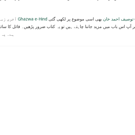
Ghazwa e-Hind ف احمد خان
بھی اسی موضوع پر لکھی گئی
آخری زمانے سے متعلق دوسری کتابیں بھی ہمارے پاس موجود ہیں۔
ہے۔ یہ 