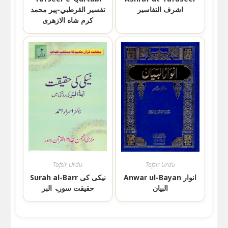
اشرف التفاسیر
تفسير القرطبي-پیر محمد
کرم شاه الازهری
Tafsir Urdu
Tafsir Urdu
Anwar ul-Bayan انوار
Surah al-Barr نیکی کی
البیان
حقیقت سورۃ البر