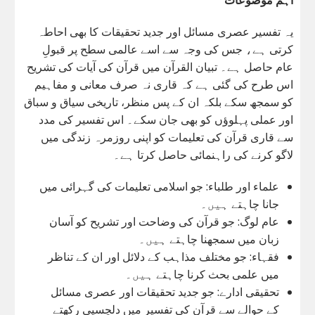
یہ تفسیر عصری مسائل اور جدید تحقیقات کا بھی احاطہ
کرتی ہے، جس کی وجہ سے اسے عالمی سطح پر قبولِ
عام حاصل ہے۔ تبیان القرآن میں قرآن کی آیات کی تشریح
اس طرح کی گئی ہے کہ قاری نہ صرف معانی و مفاہیم
کو سمجھ سکے بلکہ ان کے پس منظر، تاریخی سیاق و سباق
اور عملی پہلوؤں کو بھی جان سکے۔ اس تفسیر کی مدد
سے قاری قرآن کی تعلیمات کو اپنی روزمرہ زندگی میں
لاگو کرنے کی راہنمائی حاصل کرتا ہے۔
علماء اور طلباء: جو اسلامی تعلیمات کی گہرائی میں
جانا چاہتے ہیں۔
عام لوگ: جو قرآن کی وضاحت اور تشریح کو آسان
زبان میں سمجھنا چاہتے ہیں۔
فقہاء: جو مختلف مذاہب کے دلائل اور ان کے تناظر
میں علمی بحث کرنا چاہتے ہیں۔
تحقیقی ادارے: جو جدید تحقیقات اور عصری مسائل
کے حوالے سے قرآن کی تفسیر میں دلچسپی رکھتے