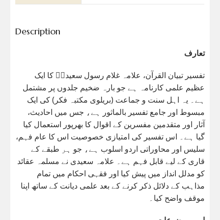
Description
تعارف
تفسیر تبیان القرآن، علامہ غلام رسول سعیدیؒ کا ایک
عظیم علمی کارنامہ ہے جو بارہ ضخیم جلدوں پر مشتمل
ہے۔ یہ اہل سنت و جماعت (بریلوی مکتبہ فکر) کی ایک
مبسوط اور جامع تفسیر بالماثور ہے، جس میں احادیث،
آثار اور متقدمین مفسرین کے اقوال کا بھرپور استعمال کیا
گیا ہے۔ اس تفسیر کی امتیازی خصوصیت اس کا عام فہم،
سلیس اور محاوراتی اردو اسلوب ہے، جو ہر طبقے کے
قاری کے لیے قابل فہم ہے۔ علامہ سعیدی نے مسلمہ عقائد
کو مدلل انداز میں پیش کیا اور فقہی احکام میں تمام
مذاہب کے دلائل ذکر کرنے کے بعد علمی دیانت کے ساتھ اپنا
موقف واضح کیا۔
اہم موضوعات