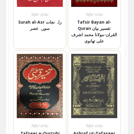
Tafsir Urdu
Tafsir Urdu
Tafsir Bayan al-
Surah al-Asr راہ نجات
Quran تفسیر بیان
سورہ عصر
القران-مولانا محمد اشرف
علی تھانوی
Tafsir Urdu
Tafsir Urdu
Tafseer e-Qurtubi
Ashraf ut-Tafaseer