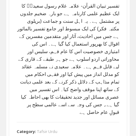
تفسیر تبیان القرآن- علامہ غلام رسول سعیدیؒ کا
ایک عظیم علمی کارنامہ ہے جو بارہ ضخیم جلدوں
پر مشتمل ہے۔ یہ اہل سنت و جماعت (بریلوی
مکتبہ فکر) کی ایک مبسوط اور جامع تفسیر بالماثور
ہے جس میں احادیث، آثار اور متقدمین مفسرین کے
اقوال کا بھرپور استعمال کیا گیا ہے۔ اس کی
امتیازی خصوصیت اس کا عام فہم، سلیس اور
محاوراتی اردو اسلوب ہے جو ہر طبقے کے قاری کے
لیے قابل فہم ہے۔ علامہ سعیدی نے مسلمہ عقائد
کو مدلل انداز میں پیش کیا اور فقہی احکام میں
تمام مذاہب کے دلائل ذکر کرنے کے بعد علمی دیانت
کے ساتھ اپنا موقف واضح کیا۔ اس تفسیر میں
عصری مسائل اور جدید تحقیقات کا بھی احاطہ کیا
گیا ہے، جس کی وجہ سے اسے عالمی سطح پر
قبولِ عام حاصل ہے
Category:
Tafsir Urdu