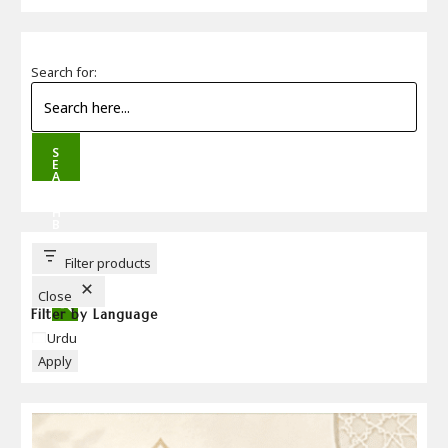
Search for:
S
E
A
R
C
H
B
U
T
T
Filter products
O
N
Close
Filter by Language
Language
Urdu
Apply