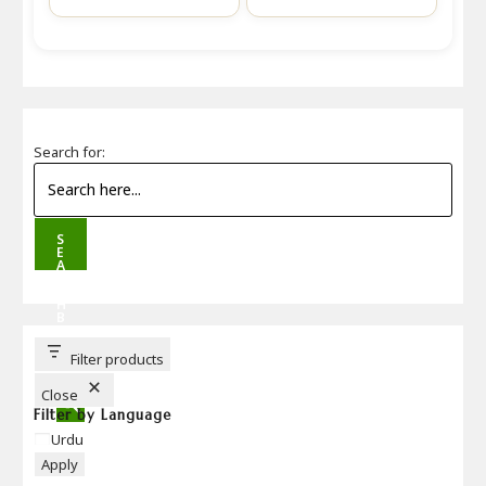
Search for:
S
E
A
R
C
H
B
U
T
T
Filter products
O
N
Close
Filter by Language
Language
Urdu
Apply