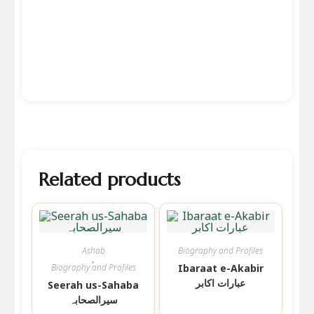
Related products
Ashab
Biography and Profiles
,
Biography and Profiles
Ibaraat e-Akabir
عبارات اکابر
Seerah us-Sahaba
سیرالصحابہ