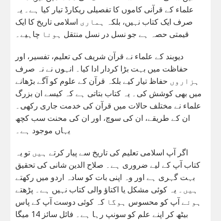
علماء کے قرآنی کاموں کا تفصیلی ریکارڈ تیار کیا ہے۔ یہ
صرف ایک کتاب نہیں، بلکہ ہماری اسلامی تاریخ کا ایک
قیمتی حصہ ہے جو نسل در نسل منتقل ہونا چاہیے۔
دیوبند کے علماء نے قرآن شریف کی تعلیم، تفسیر، اور
حفاظت میں بہت بڑا کردار ادا کیا۔ انہوں نے نہ صرف
ہزاروں حفاظ تیار کیے بلکہ قرآن کے علوم کو آگے بڑھانے
میں بھی کوشش کی۔ یہ کتاب بتاتی ہے کہ کیسے ان بزرگ
علماء نے مختلف حالات میں قرآن کی خدمت جاری رکھی۔
ان کے طریقے، ان کی سوچ، اور ان کی محنت سب کچھ
یہاں موجود ہے۔
اگر آپ اسلامی تعلیم کی تاریخ سے پیار کرتے ہیں تو یہ
کتاب آپ کے لیے ضروری ہے۔ صلاح الدین شانی کی تحقیق
بہت گہری ہے اور وہ اپنی بات کو سادہ اردو میں رکھتے
ہیں۔ یہ کوئی مشکل یا اکتاؤ والی کتاب نہیں ہے۔ پڑھتے
ہوئے آپ کو محسوس ہوگا کہ کوئی دوست آپ کے پاس
بیٹھ کر اپنے علم کو سونپ رہا ہے۔ فائل سائز 14 میگا