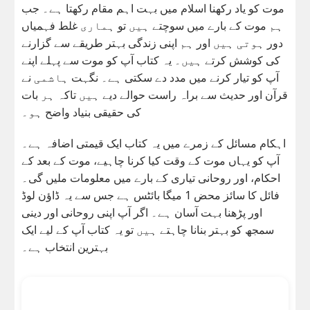
موت کو یاد رکھنا اسلام میں بہت اہم مقام رکھتا ہے۔ جب
ہم موت کے بارے میں سوچتے ہیں تو ہماری غلط فہمیاں
دور ہوتی ہیں اور ہم اپنی زندگی بہتر طریقے سے گزارنے
کی کوشش کرتے ہیں۔ یہ کتاب آپ کو موت سے پہلے اپنے
آپ کو تیار کرنے میں مدد دے سکتی ہے۔ نگہت ہاشمی نے
قرآن اور حدیث سے براہ راست حوالے دیے ہیں تاکہ ہر بات
کی حقیقی بنیاد واضح ہو۔
اہکام مسائل کے زمرے میں یہ کتاب ایک قیمتی اضافہ ہے۔
آپ کو یہاں موت کے وقت کیا کرنا چاہیے، موت کے بعد کے
احکام، اور روحانی تیاری کے بارے میں معلومات ملیں گی۔
فائل کا سائز محض 1 میگا بائٹس ہے جس سے یہ ڈاؤن لوڈ
اور پڑھنا بہت آسان ہے۔ اگر آپ اپنی روحانی اور دینی
سمجھ کو بہتر بنانا چاہتے ہیں تو یہ کتاب آپ کے لیے ایک
بہترین انتخاب ہے۔