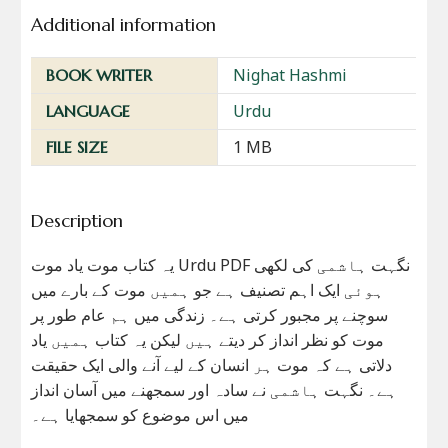
Additional information
Nighat Hashmi
BOOK WRITER
Urdu
LANGUAGE
1 MB
FILE SIZE
Description
یہ کتاب موت یاد موت Urdu PDF نگہت ہاشمی کی لکھی
ہوئی ایک اہم تصنیف ہے جو ہمیں موت کے بارے میں
سوچنے پر مجبور کرتی ہے۔ زندگی میں ہم عام طور پر
موت کو نظر انداز کر دیتے ہیں لیکن یہ کتاب ہمیں یاد
دلاتی ہے کہ موت ہر انسان کے لیے آنے والی ایک حقیقت
ہے۔ نگہت ہاشمی نے سادہ اور سمجھنے میں آسان انداز
میں اس موضوع کو سمجھایا ہے۔