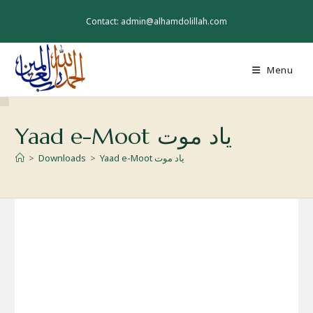
Skip
to
Contact: admin@alhamdolillah.com
content
Menu
Yaad e-Moot یاد موت
Yaad e-Moot یاد موت
>
Downloads
>