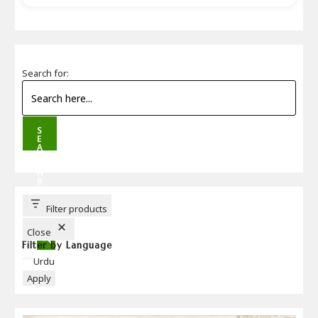
Search for:
S
E
A
R
C
H
B
U
T
T
Filter products
O
N
Close
Filter by Language
Language
Urdu
Apply