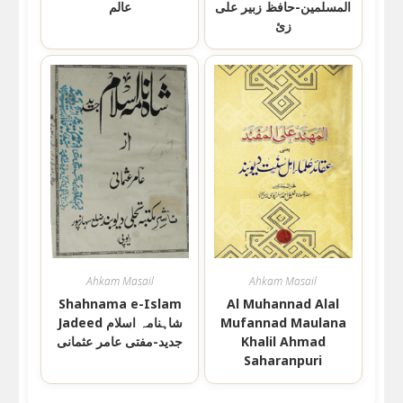
المسلمین-حافظ زبیر علی
عالم
زئ
Ahkam Masail
Ahkam Masail
Shahnama e-Islam
Al Muhannad Alal
Mufannad Maulana
Jadeed شاہنامہ اسلام
Khalil Ahmad
جدید-مفتی عامر عثمانی
Saharanpuri