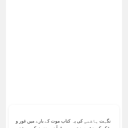
نگہت ہاشمی کی یہ کتاب موت کے بارے میں غور و
فکر کی دعوت دیتی ہے۔ قرآن و حدیث کی روشنی