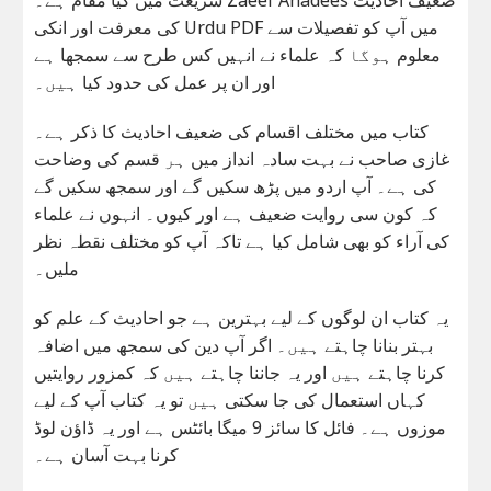
کی معرفت اور انکی Urdu PDF میں آپ کو تفصیلات سے
معلوم ہوگا کہ علماء نے انہیں کس طرح سے سمجھا ہے
اور ان پر عمل کی حدود کیا ہیں۔
کتاب میں مختلف اقسام کی ضعیف احادیث کا ذکر ہے۔
غازی صاحب نے بہت سادہ انداز میں ہر قسم کی وضاحت
کی ہے۔ آپ اردو میں پڑھ سکیں گے اور سمجھ سکیں گے
کہ کون سی روایت ضعیف ہے اور کیوں۔ انہوں نے علماء
کی آراء کو بھی شامل کیا ہے تاکہ آپ کو مختلف نقطہ نظر
ملیں۔
یہ کتاب ان لوگوں کے لیے بہترین ہے جو احادیث کے علم کو
بہتر بنانا چاہتے ہیں۔ اگر آپ دین کی سمجھ میں اضافہ
کرنا چاہتے ہیں اور یہ جاننا چاہتے ہیں کہ کمزور روایتیں
کہاں استعمال کی جا سکتی ہیں تو یہ کتاب آپ کے لیے
موزوں ہے۔ فائل کا سائز 9 میگا بائٹس ہے اور یہ ڈاؤن لوڈ
کرنا بہت آسان ہے۔