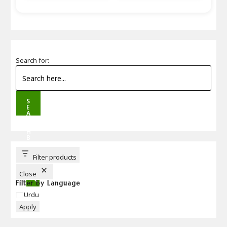
Search for:
S
E
A
R
C
H
B
U
T
T
Filter products
O
N
Close
Filter by Language
Language
Urdu
Apply