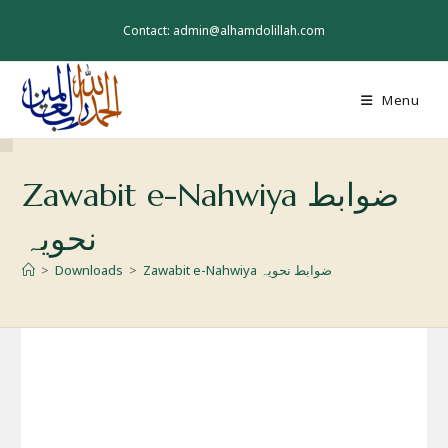
Skip
to
Contact: admin@alhamdolillah.com
content
Menu
Zawabit e-Nahwiya ضوابط
نحویہ
Zawabit e-Nahwiya ضوابط نحویہ
>
Downloads
>