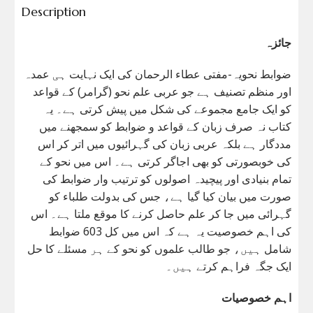
Description
جائزہ
ضوابط نحویہ-مفتی عطاء الرحمان کی ایک نہایت ہی عمدہ
اور منظم تصنیف ہے جو عربی علم نحو (گرامر) کے قواعد
کو ایک جامع مجموعے کی شکل میں پیش کرتی ہے۔ یہ
کتاب نہ صرف زبان کے قواعد و ضوابط کو سمجھنے میں
مددگار ہے بلکہ عربی زبان کی گہرائیوں میں اتر کر اس
کی خوبصورتی کو بھی اجاگر کرتی ہے۔ اس میں نحو کے
تمام بنیادی اور پیچیدہ اصولوں کو ترتیب وار ضوابط کی
صورت میں بیان کیا گیا ہے، جس کی بدولت طلباء کو
گہرائی میں جا کر علم حاصل کرنے کا موقع ملتا ہے۔ اس
کی اہم خصوصیت یہ ہے کہ اس میں کل 603 ضوابط
شامل ہیں، جو طالب علموں کو نحو کے ہر مسئلے کا حل
ایک جگہ فراہم کرتے ہیں۔
اہم خصوصیات