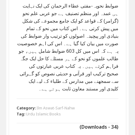
ضوابط نحویہ-مفتی عطاء الرحمان کی ایک نہایت
ہی عمدہ اور منظم تصنیف ہے جو عربی علم نحو
(گرامر) کے قواعد کو ایک جامع مجموعے کی شکل
میں پیش کرتی ہے۔ اس کتاب میں نحو کے تمام
بنیادی اور پیچیدہ اصولوں کو ترتیب وار ضوابط کی
صورت میں بیان کیا گیا ہے۔ اس کی اہم خصوصیت
یہ ہے کہ اس میں کل 603 ضوابط شامل ہیں، جو
طالب علموں کو نحو کے ہر مسئلے کا حل ایک جگہ
فراہم کرتے ہیں۔ یہ کتاب عربی عبارتوں کی
صحیح ترکیب اور قرآنی و حدیثی نصوص کو گہرائی
سے سمجھنے میں مدارس کے طلباء کے لیے ایک
کلیدی اور مستند معاون ثابت ہوتی ہے۔
Category:
Ilm Aswat-Sarf-Nahw
Tag:
Urdu Islamic Books
(Downloads - 34)