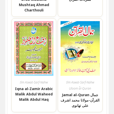
Mushtaq Ahmad
Charthouli
Ilm Aswat-Sarf-Nahw
Ilm Aswat-Sarf-Nahw
,
Iqna al-Zamir Arabic
Uloom al-Quran
Malik Abdul Waheed
Jamal al-Quran جمال
Malik Abdul Haq
القرآن-مولانا محمد اشرف
علی تھانوی