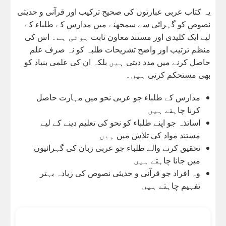
یہ کتاب عربی عبارتوں کی صحیح ترکیب اور قرآنی و حدیثی
نصوص کو گہرائی سے سمجھنے میں مدارس کے طلباء کے
لیے ایک کلیدی اور مستند معاون ثابت ہوتی ہے۔ اس کی
منظم ترتیب اور واضح تشریحات طلبہ کو نہ صرف علم
حاصل کرنے میں مدد دیتی ہیں بلکہ ان کی علمی بنیاد کو
بھی مستحکم کرتی ہیں۔
مدارس کے طلباء جو عربی نحو میں مہارت حاصل
کرنا چاہتے ہیں
اساتذہ جو اپنے طلباء کو نحو کی تعلیم دینے کے لیے
مستند مواد کی تلاش میں ہیں
تحقیق کرنے والے طلباء جو عربی زبان کی گہرائیوں
میں جانا چاہتے ہیں
وہ افراد جو قرآنی و حدیثی نصوص کی زیادہ بہتر
تفہیم چاہتے ہیں