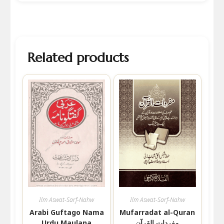
Related products
Ilm Aswat-Sarf-Nahw
Ilm Aswat-Sarf-Nahw
Arabi Guftago Nama
Mufarradat al-Quran
مفردات القرآن
Urdu Maulana