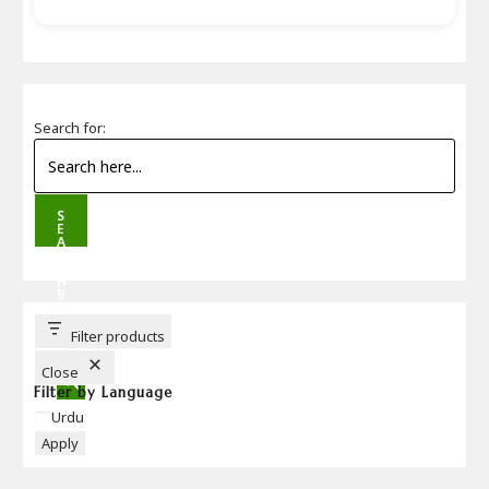
Search for:
S
E
A
R
C
H
B
U
T
T
Filter products
O
N
Close
Filter by Language
Language
Urdu
Apply