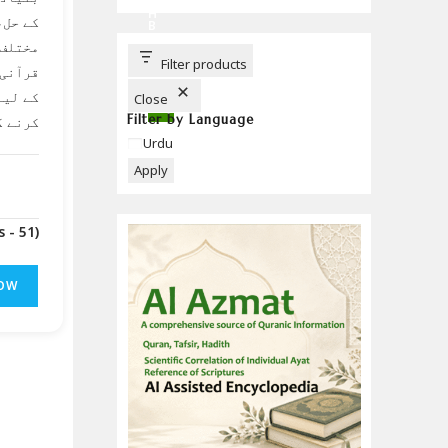
C
H
کے حل،
B
U
مختلف 
T
T
Filter products
قرآنی 
O
N
کے لیے
Close
Filter by Language
کرنے ک
Language
Urdu
Apply
(Downloads - 51)
OW