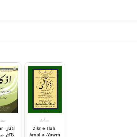
zkar
Azkar
اذک-
Zikr e-Ilahi
ڈاکٹر صا
Amal al-Yawm