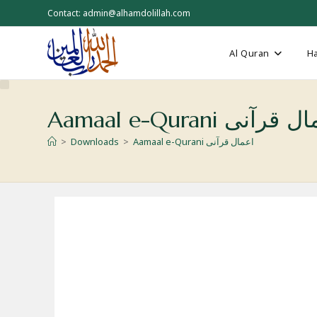
Skip
Contact: admin@alhamdolillah.com
to
content
Al Quran
Ha
Aamaal e-Qurani قرآنی
>
Downloads
>
Aamaal e-Qurani اعمال قرآنی