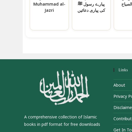
Muhammad al-
پیارے رسول ﷺ
الصیاح
Jazri
کی پیاری دعائیں
Links
About
Privacy Po
Disclaime
A comprehensive collection of Islamic
Contribut
books in pdf format for free downloads
Get In T