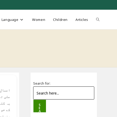
Toggle
Language
Women
Children
Articles
website
search
Search for:
اعمالِ
علی تھ
یہ کتا
S
E
کے خوا
A
R
بنیادی