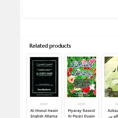
Related products
Azkar
Azkar
A
Al-Hisnul Hasin
Piyaray Rasool
Azkaar ار
English Allama
Ki Piyari Duain
لح بن