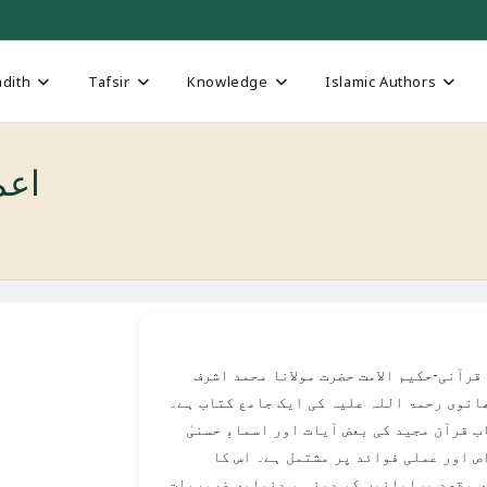
dith
Tafsir
Knowledge
Islamic Authors
اعمال 
 قرآنی-حکیم الامت حضرت مولانا محمد اشرف
انوی رحمۃ اللہ علیہ کی ایک جامع کتاب ہے۔
ب قرآن مجید کی بعض آیات اور اسماءِ حسنیٰ
ص اور عملی فوائد پر مشتمل ہے۔ اس کا
 مقصد مسلمانوں کو دینی و دنیاوی ضروریات