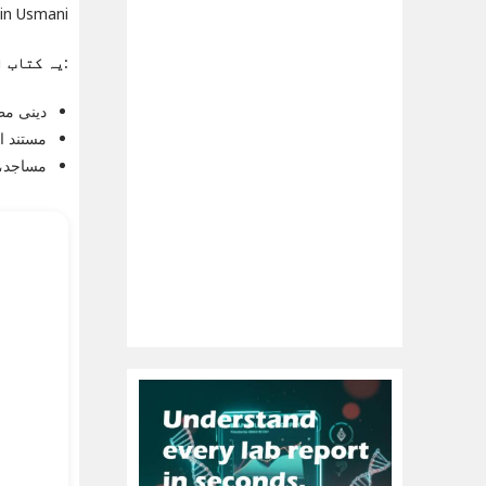
asin Usmani
یہ کتاب ان کے لیے موزوں ہے:
دینی مطا
مستند او
مساجد، 