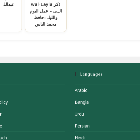
wal-Layla ذکر
عبداللہ 
الہی – عمل الیوم
واللیلۃ-حافظ
محمد الیاس
Languages
Arabic
licy
Bangla
r
Urdu
e
Persian
ouch
Hindi