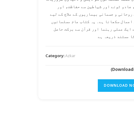
 جادو ٹونے اور شیاطین سے حفاظت، اور
روحانی و جسمانی بیماریوں کے علاج کے لیے
اعمال سکھانا ہے۔ یہ کتاب عام مسلمانوں
 ایک عملی رہنما اور قرآن سے برکت حاصل
ا مستند ذریعہ ہے
Category:
Azkar
DOWNLOAD N