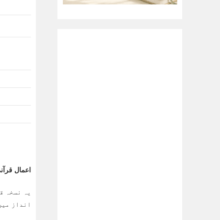
اعمال قرآنی کا م
یہ نسخہ قر
انداز میں