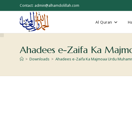
Contact: admin@alhamdolillah.com
Al Quran
Ha
Ahadees e-Zaifa Ka Majm
>
Downloads
>
Ahadees e-Zaifa Ka Majmoaa Urdu Muhamm