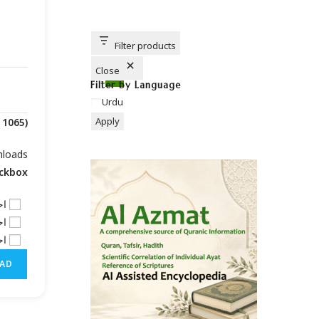
C
H
B
U
T
T
Filter products
O
N
Close
Filter by Language
Urdu
Apply
(Downloads - 1065)
nloads
eckbox
-1
-2
-3
AD