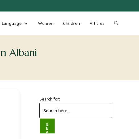
Language
Women
Children
Articles
n Albani
Search for:
S
E
A
R