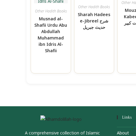
Other Ha
Other Hadith Books
Mouz
Other Hadith Books
Sharah Hadees
Kabe
Musnad al-
e-Jibreel شرح
 کبیر
Shafii Urdu Abu
حدیث جبریل
Abdullah
Muhammad
ibn Idris Al-
Shafii
Links
A comprehensive collection of Islamic
About