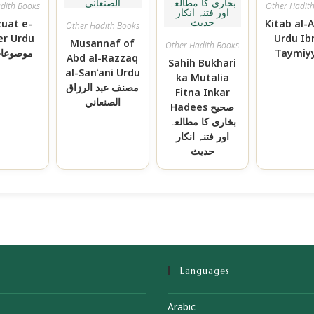
dith Books
Other Hadit
uat e-
Kitab al-
Other Hadith Books
er Urdu
Urdu Ib
Musannaf of
Other Hadith Books
موصوعات
Taymiy
Abd al-Razzaq
Sahih Bukhari
al-Sanʿani Urdu
ka Mutalia
مصنف عبد الرزاق
Fitna Inkar
الصنعاني
Hadees صحیح
بخاری کا مطالعہ
اور فتنہ انکار
حدیث
Languages
Arabic