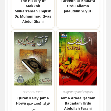
The History of
Tareekh al-Khulafa
Makkah
Urdu Allama
Mukarramah English
Jalauddin Suyuti
Dr. Muhammad Ilyas
Abdul Ghani
Historical Islam
Biography and Profiles
Quran Kaisy Jama
Aima Arbaa Qadam
Howa قران کیسے جمع
Baqadam Urdu
ہوا
Abdullah Farani