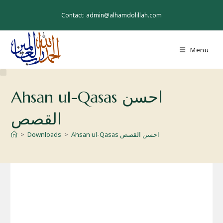
Skip
to
Contact: admin@alhamdolillah.com
content
Menu
Ahsan ul-Qasas احسن
القصص
>
Downloads
>
Ahsan ul-Qasas احسن القصص