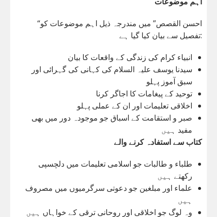
اہم موضوعات
“احسن القصص” میں مندرجہ ذیل اہم موضوعات کو
تفصیل سے بیان کیا گیا ہے:
انبیاء کرام کی زندگی کے واقعات کا بیان
سیدنا یوسف علیہ السلام کی کہانی کی گہرائی اور
سبق آموز پہلو
توحید کے پیغامات کا اجاگر کرنا
اخلاقی تعلیمات اور ان کے عملی پہلو
صبر و استقامت کے اسباق جو موجودہ دور میں بھی
مفید ہیں
کتاب سے استفادہ کرنے والے
طلباء و طالبات جو اسلامی تعلیمات میں دلچسپی
رکھتے ہیں
علماء اور مبلغین جو دعوتی سرگرمیوں میں مصروف
ہیں
وہ لوگ جو اخلاقی اور روحانی ترقی کے خواہاں ہیں