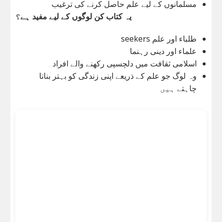
مسلمانوں کے لیے علم حاصل کرنے کی ترغیب
یہ کتاب کن لوگوں کے لیے مفید ہے؟
طلباء اور علم seekers
علماء اور دینی رہنما
اسلامی ثقافت میں دلچسپی رکھنے والے افراد
وہ لوگ جو علم کے ذریعے اپنی زندگی کو بہتر بنانا
چاہتے ہیں