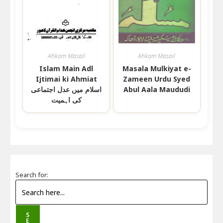
Ahkam Masail
Ahkam Masail
Islam Main Adl
Masala Mulkiyat e-
Ijtimai ki Ahmiat
Zameen Urdu Syed
اسلام میں عدل اجتماعی
Abul Aala Maududi
کی اہمیت
Search for:
S
E