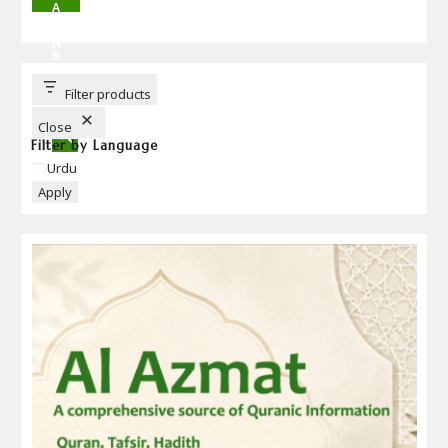
A
R
C
H
B
U
T
T
Filter products
O
N
Close
Filter by Language
Language
Urdu
Apply