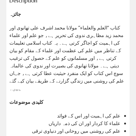
Description
جائزہ
کتاب “العلم والعلماء” مولانا محمد اشرف علی تھانوی اور
محمد زید مظاہری ندوی کی تحریر ہے، جو علم اور علماء
کی اہمیت کو اجاگر کرتی ہے۔ یہ کتاب اسلامی تعلیمات
کے تناظر میں علم کی عظمت اور علماء کے مقام کو بیان
کرتی ہے، اور مسلمانوں کو علم کے حصول کی ترغیب
دیتی ہے۔ مولانا تھانوی کی بصیرت اور ندوی کی عالمانہ
سوچ اس کتاب کو ایک منفرد حیثیت عطا کرتی ہے، جہاں
علم کی روشنی میں زندگی گزارنے کے طریقے بیان کیے گئے
ہیں۔
کلیدی موضوعات
علم کی اہمیت اور اس کے فوائد
علماء کا کردار اور ان کی ذمہ داریاں
علم کی روشنی میں روحانی اور دنیاوی ترقی