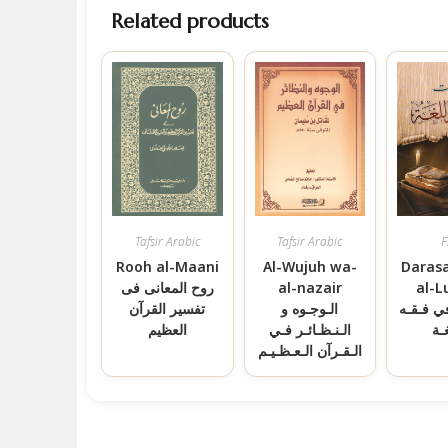
Related products
Tafsir Arabic
Tafsir Arabic
F
Rooh al-Maani
Al-Wujuh wa-
Darasa
al-
al-nazair
روح المعانی فی
ي فـقـه
الـوجـوه و
تفسیر القرآن
غـة
الـنـظـائـر فـي
العظیم
الـقـرآن الـعـظـيـم