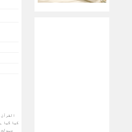
القرآن ا
کیا گیا ہ
سہولت م