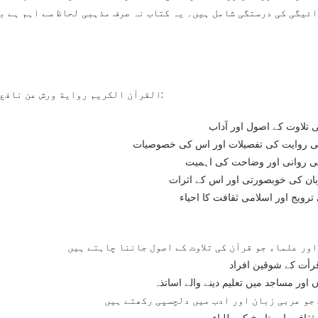
ئیگی کی درستگی شامل ہیں۔ یہ کتاب نہ صرف مذہبی لحاظ سے اہم ہے بل
القرآن الکریم رواية ورش عن نافع من طريق الأصبهاني میں درج ذیل اہم موضوعات شامل ہیں:
 تلاوت کے اصول اور آداب
 روایت کی تفصیلات اور اس کی خصوصیات
ی روانی اور وضاحت کی اہمیت
ان کی خوبصورتی اور اس کے اثرات
ترویج اور اسلامی ثقافت کا احیاء
ور علماء جو قرآن کی تلاوت کے اصول جاننا چاہتے ہیں
رأت کے شوقین افراد
 اور مساجد میں تعلیم دینے والے اساتذہ
جو عربی زبان اور ادب میں دلچسپی رکھتے ہیں
قافت اور تاریخ کے طلباء