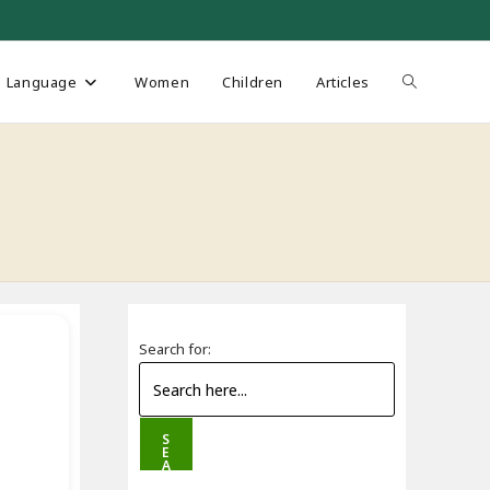
Toggle
Language
Women
Children
Articles
website
search
Search for:
S
E
A
R