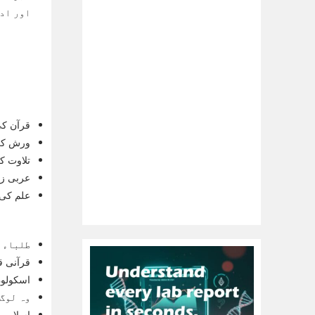
اور ادا
قرآن کی
ورش کی
تلاوت ک
عربی زب
علم کی 
طلباء ا
قرآنی ق
اسکولوں
وہ لوگ 
اسلامی ث