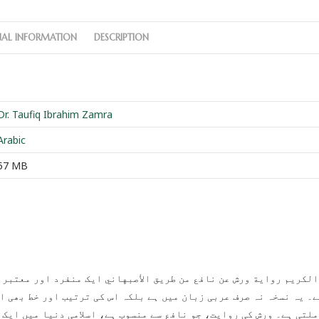
NAL INFORMATION
DESCRIPTION
Dr. Taufiq Ibrahim Zamra
Arabic
57 MB
لکریم رواية ورش عن نافع من طريق الأصبهاني ایک منفرد اور معتبر ن
ے۔ یہ نسخہ نہ صرف عربی زبان میں ہے بلکہ اس کی ترتیب اور خط بھی ا
لتی ہے۔ ورش کی روایت، جو نافع سے منسوب ہے، اسلامی دنیا میں ایک 