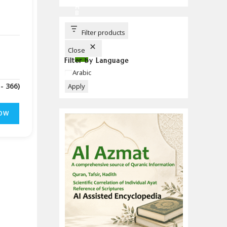
C
H
B
U
T
T
Filter products
O
N
Close
Filter by Language
Language
Arabic
(Downloads - 366)
Apply
OW