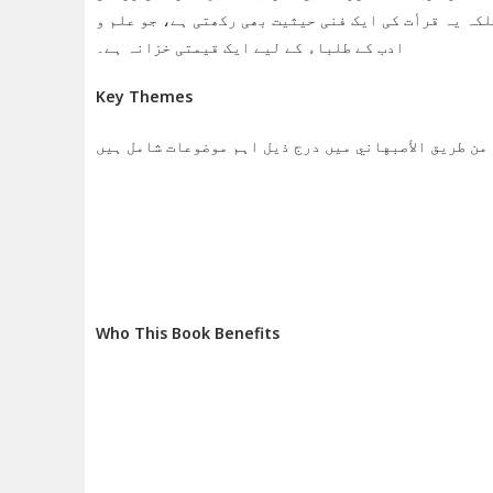
کہ یہ قرأت کی ایک فنی حیثیت بھی رکھتی ہے، جو علم و
ادب کے طلباء کے لیے ایک قیمتی خزانہ ہے۔
Key Themes
Who This Book Benefits