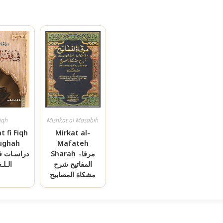
iqh
Mishkat al Masabih
t fi Fiqh
Mirkat al-
Lughah
Mafateh
Sharah مرقاۃ
دراسـات ف
المفاتیح شرح
الـلـ
مشكاة المصابيح