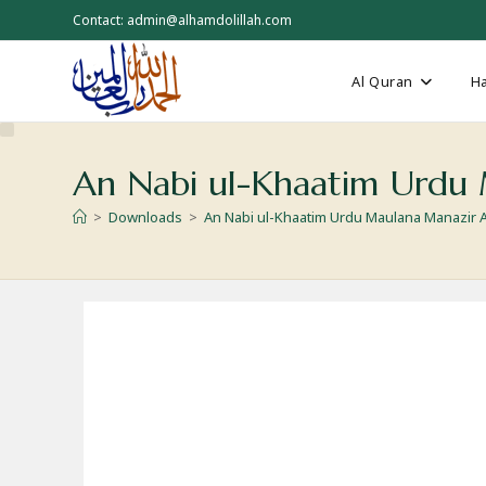
Skip
Contact: admin@alhamdolillah.com
to
content
Al Quran
Ha
An Nabi ul-Khaatim Urdu 
>
Downloads
>
An Nabi ul-Khaatim Urdu Maulana Manazir A