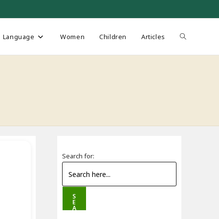
Toggle
Language
Women
Children
Articles
website
search
Search for:
S
E
A
R