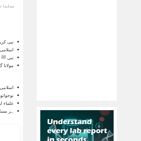
مسلمانو
نبی کری
اسلامی 
نبی ﷺ ک
مولانا 
اسلامی 
نوجوانو
علماء ا
ہر مسلم