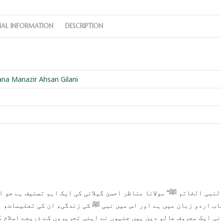
NAL INFORMATION
DESCRIPTION
na Manazir Ahsan Gilani
لنبی الخاتم ﷺ” مولانا مناظر احسن گیلانی کی ایک اہم تصنیف ہے جو 
اب اردو زبان میں ہے اور اس میں نبی ﷺ کی زندگی، ان کی تعلیمات، او
نی ایک معروف عالم دین ہیں جنہوں نے اپنی تحریروں کے ذریعے اسلام 