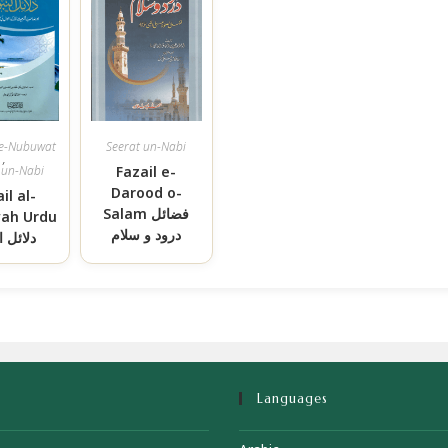
e-Nubuwat
Seerat un-Nabi
,
 un-Nabi
Fazail e-
Darood o-
il al-
Salam فضائل
ah Urdu
درود و سلام
دلائل ا
Languages