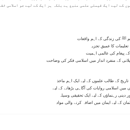
ں کے لیے ایک قیمتی علمی منبع ہے بلکہ ہر ایک کے لیے جو اسلامی ثق
م ﷺ کی زندگی کے اہم واقعات
تعلیمات کا عمیق تجزیہ
ے پیغام کی عالمی اہمیت
گیلانی کے منفرد انداز میں اسلامی فکر کی وضاحت
تاریخ کے طالب علموں کے لیے ایک اہم ماخذ
ں میں اسلامی روایات کی آگاہی بڑھانے کے لیے
ور دینی رہنماؤں کے لیے ایک تحقیقی وسیلہ
ان کے لیے ایمان میں اضافہ کرنے والی مواد