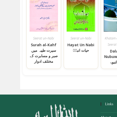
Seerat un-Nabi
Seerat un-Nabi
Khatam 
Surah al-Kahf
Hayat Un Nabi
Seerat
حیات انبیۖ
سیرت طیبہ میں
Dala
صبر و مسابرت کے
Nubuw
مختلف ادوار
لنبوۃ
Links