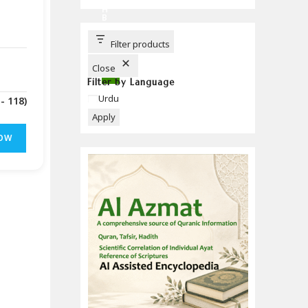
C
H
B
U
T
T
Filter products
O
N
Close
Filter by Language
Language
Urdu
(Downloads - 118)
Apply
OW