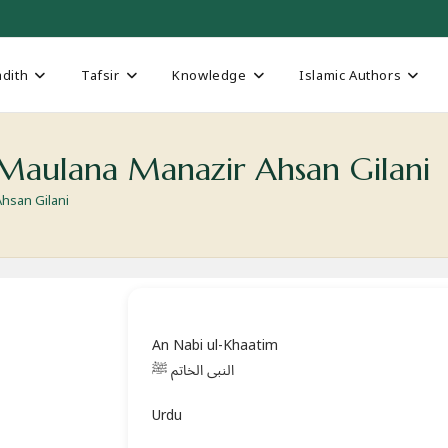
dith
Tafsir
Knowledge
Islamic Authors
Maulana Manazir Ahsan Gilani
hsan Gilani
An Nabi ul-Khaatim
النبی الخاتم ﷺ
Urdu