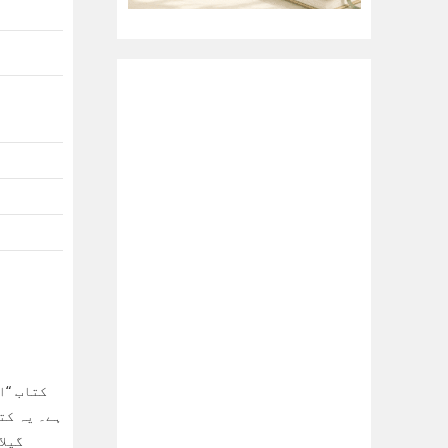
کتاب “ا
ہے۔ یہ کت
گیلا