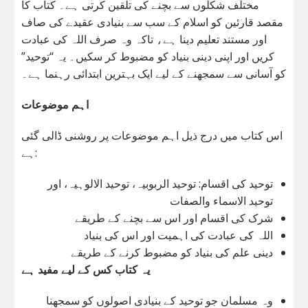
مختلف شکلوں سے بچنے کی تلقین کرتی ہے۔ کتاب کا
مقصد قارئین کو اسلام کے سب سے بنیادی عقیدے کی صاف
اور مستند تعلیم دینا ہے، تاکہ وہ صرف اللہ کی عبادت
کریں اور اپنی دینی بنیاد کو مضبوط کر سکیں۔ یہ “توحید”
کو آسانی سے سمجھنے کے لیے ایک بہترین ابتدائی رہنما ہے۔
اہم موضوعات
اس کتاب میں درج ذیل اہم موضوعات پر روشنی ڈالی گئی
ہے:
توحید کی اقسام: توحید الربوبیہ، توحید الالوہیہ، اور
توحید الاسماء والصفات
شرک کی اقسام اور اس سے بچنے کے طریقے
اللہ کی عبادت کی اہمیت اور اس کی بنیاد
دینی علم کی بنیاد کو مضبوط کرنے کے طریقے
یہ کتاب کس کے لیے مفید ہے
وہ مسلمان جو توحید کے بنیادی اصولوں کو سمجھنا