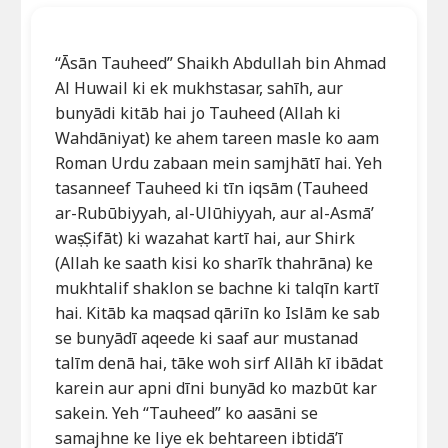
“Āsān Tauheed” Shaikh Abdullah bin Ahmad
Al Huwail ki ek mukhstasar, sahīh, aur
bunyādi kitāb hai jo Tauheed (Allah ki
Wahdāniyat) ke ahem tareen masle ko aam
Roman Urdu zabaan mein samjhātī hai. Yeh
tasanneef Tauheed ki tīn iqsām (Tauheed
ar-Rubūbiyyah, al-Ulūhiyyah, aur al-Asmā’
waṣ-Ṣifāt) ki wazahat kartī hai, aur Shirk
(Allah ke saath kisi ko sharīk thahrāna) ke
mukhtalif shaklon se bachne ki talqīn kartī
hai. Kitāb ka maqsad qāriīn ko Islām ke sab
se bunyādī aqeede ki saaf aur mustanad
talīm denā hai, tāke woh sirf Allāh kī ibādat
karein aur apni dīni bunyād ko mazbūt kar
sakein. Yeh “Tauheed” ko aasāni se
samajhne ke liye ek behtareen ibtidā’ī