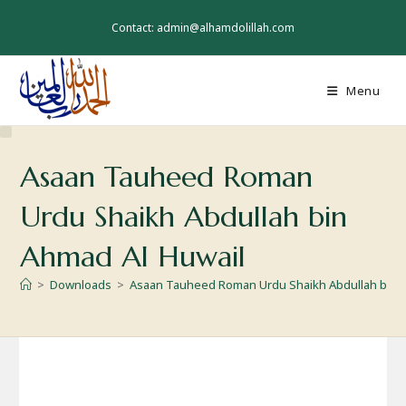
Skip
to
Contact: admin@alhamdolillah.com
content
Menu
Asaan Tauheed Roman
Urdu Shaikh Abdullah bin
Ahmad Al Huwail
>
Downloads
>
Asaan Tauheed Roman Urdu Shaikh Abdullah bin A