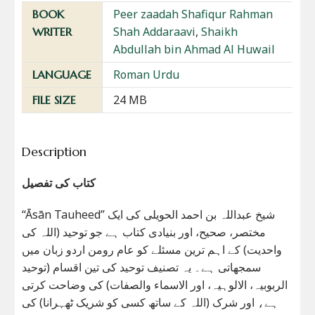
Peer zaadah Shafiqur Rahman
BOOK
Shah Addaraavi
,
Shaikh
WRITER
Abdullah bin Ahmad Al Huwail
Roman Urdu
LANGUAGE
24 MB
FILE SIZE
Description
کتاب کی تفصیل
“Āsān Tauheed” شیخ عبداللہ بن احمد الحویلی کی ایک
مختصر، صحیح، اور بنیادی کتاب ہے جو توحید (اللہ کی
واحدیت) کے اہم ترین مسئلے کو عام رومن اردو زبان میں
سمجھاتی ہے۔ یہ تصنیف توحید کی تین اقسام (توحید
الربوبیہ، الالوہیہ، اور الاسماء والصفات) کی وضاحت کرتی
ہے، اور شرک (اللہ کے ساتھ کسی کو شریک ٹھہرانا) کی