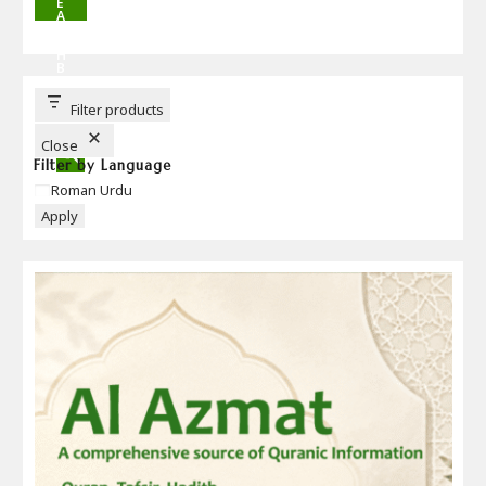
E
A
R
C
H
B
U
T
T
Filter products
O
N
Close
Filter by Language
Language
Roman Urdu
Apply