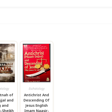
atology
Eschatology
itnah of
Antichrist And
jjal and
Descending Of
 and
Jesus English
-Sheikh
Imam Naasir-