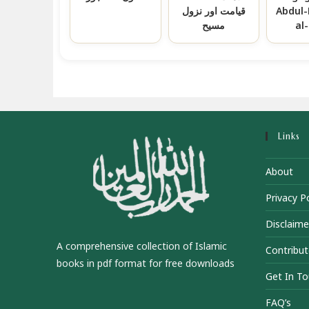
قیامت اور نزول
Abdul
مسیح
al
Links
About
Privacy Po
Disclaime
A comprehensive collection of Islamic
Contribut
books in pdf format for free downloads
Get In T
FAQ’s