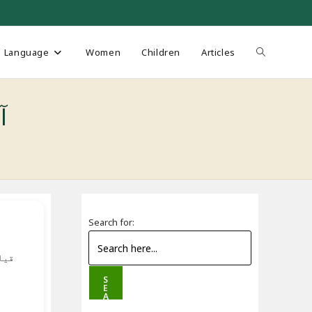
Toggle
Language
Women
Children
Articles
website
آث
search
Search for:
قیا
S
E
A
R