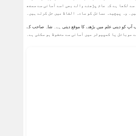
سے لکھا ہے کہ عام پڑھنے والے بھی اسے آسانی سے سمجھ
ں۔ وہ پیچیدہ مسائل کو سادہ الفاظ میں حل کرتے ہیں۔
ب آپ کو دینی علم میں بڑھنے کا موقع دیتی ہے۔ شاہ صاحب کے