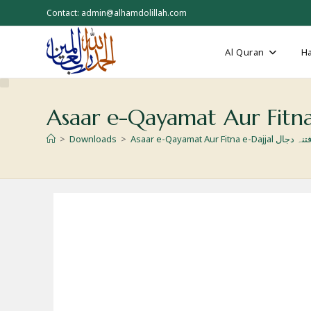
Skip
Contact: admin@alhamdolillah.com
to
content
Al Quran
Ha
>
Downloads
>
Asaar e-Qayamat Aur Fit