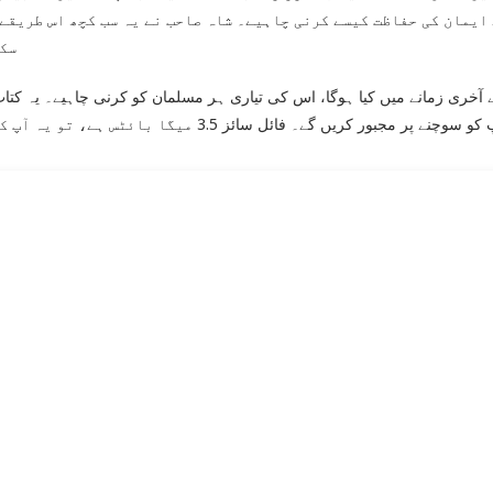
ایمان کی حفاظت کیسے کرنی چاہیے۔ شاہ صاحب نے یہ سب کچھ اس طریقے 
سکی
 آخری زمانے میں کیا ہوگا، اس کی تیاری ہر مسلمان کو کرنی چاہیے۔ یہ کتا
جبور کریں گے۔ فائل سائز 3.5 میگا بائٹس ہے، تو یہ آپ کے موبائل یا کمپیوٹر میں آسانی سے محفوظ ہو سکتی ہے۔