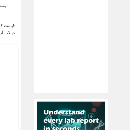
اپنے 
قیامت کے
خیالات آپ کو سوچنے پر م