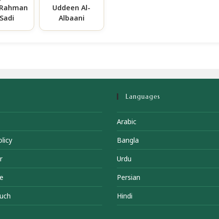
-Rahman
Uddeen Al-
-Sadi
Albaani
Languages
Arabic
licy
Bangla
r
Urdu
e
Persian
ouch
Hindi