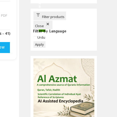
C
H
B
U
T
ا
T
Filter products
O
N
Close
Filter by Language
(Downloads - 41)
Language
Urdu
Apply
OW