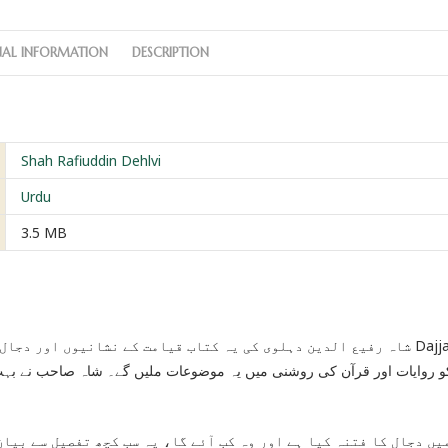
NAL INFORMATION
DESCRIPTION
Shah Rafiuddin Dehlvi
Urdu
3.5 MB
شاہ رفیع الدین دہلوی کی یہ کتاب قیامت کے نشانیوں اور Dajjal آثار
یں دجال کا فتنہ کیا ہے اور وہ کب آئے گا، یہ سب کچھ تفصیل سے بیان