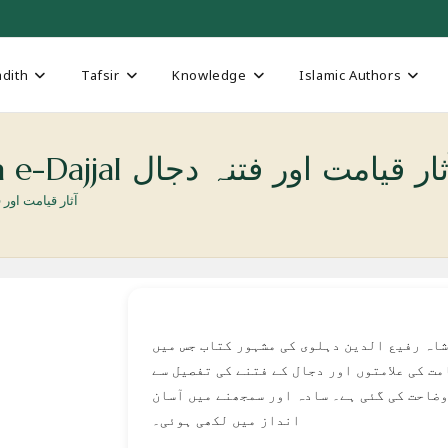
dith
Tafsir
Knowledge
Islamic Authors
Asaar e-Qayamat Aur Fitna e-Dajjal ار قیامت اور فتنہ دجال
na e-Dajjal آثار قیامت اور فتنہ دجال
شاہ رفیع الدین دہلوی کی مشہور کتاب جس میں
مت کی علامتوں اور دجال کے فتنے کی تفصیل سے
وضاحت کی گئی ہے۔ سادہ اور سمجھنے میں آسان
انداز میں لکھی ہوئی۔