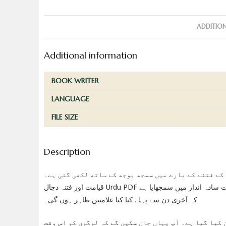
ADDITIO
Additional information
BOOK WRITER
LANGUAGE
FILE SIZE
Description
 دجال کے فتنے کے بارے میں سمجھ بوجھ کے ساتھ لکھی گئی ہے۔
قیامت اور فتنہ دجال Urdu PDF میں آپ کو روایات اور قرآن کی روشنی میں یہ موضوعات ملیں گے۔ شاہ صاحب نے بہت سادہ انداز میں سمجھایا ہے
کہ آخری دن سے پہلے کیا کیا علامتیں ظاہر ہوں گی۔
 کیا گیا ہے۔ آپ یہاں جان سکیں گے کہ لوگوں کو اس وقت