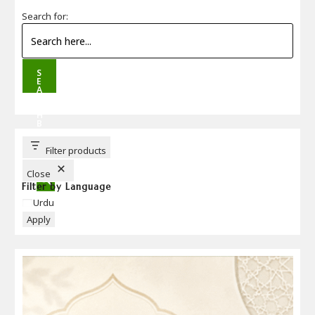
Search for:
S
E
A
R
C
H
B
U
T
T
Filter products
O
N
Close
Filter by Language
Language
Urdu
Apply